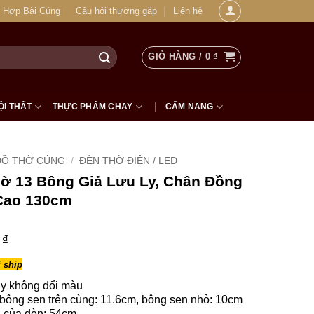
 Hợp Bài Cúng
Câu hỏi thường gặp
Liên hệ
GIỎ HÀNG /
0
₫
ỘI THẤT
THỰC PHẨM CHAY
CẨM NANG
ĐỒ THỜ CÚNG
/
ĐÈN THỜ ĐIỆN / LED
ờ 13 Bông Giả Lưu Ly, Chân Đồng
Cao 130cm
0
₫
 ship
ly không đổi màu
ông sen trên cùng: 11.6cm, bông sen nhỏ: 10cm
 của đèn: 54cm