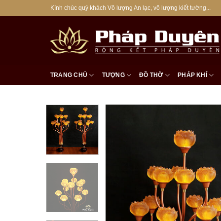
Bỏ
Kính chúc quý khách Vô lượng An lạc, vô lượng kiết tường...
qua
nội
dung
TRANG CHỦ
TƯỢNG
ĐỒ THỜ
PHÁP KHÍ