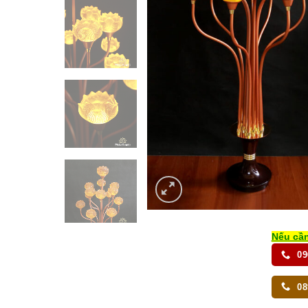
Nếu cần
09
08