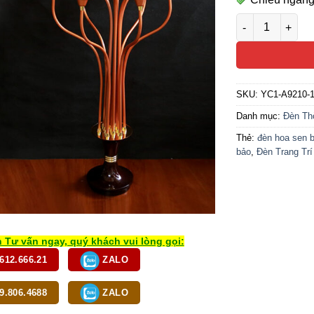
Đôi Đèn Thờ 13
SKU:
YC1-A9210-
Danh mục:
Đèn Thờ
Thẻ:
đèn hoa sen 
bảo
,
Đèn Trang Tr
 Tư vấn ngay, quý khách vui lòng gọi:
612.666.21
ZALO
9.806.4688
ZALO