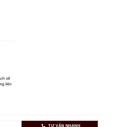
ách sẽ
ng liên
TƯ VẤN NHANH