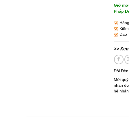
Giờ mở 
Pháp Du
Hàng 
Kiểm 
Đạo T
>> Xe
Đôi Đèn
Mời quý 
nhận đượ
hệ nhân 