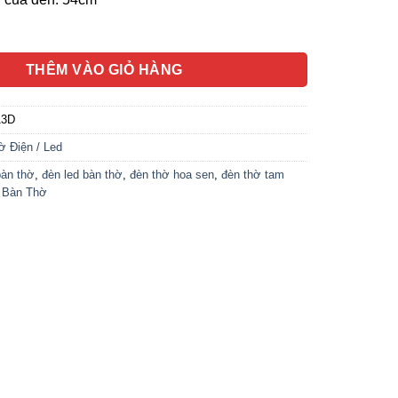
 Bông Giả Lưu Ly, Chân Đồng Hợp Kim, Cao 130cm số lượng
THÊM VÀO GIỎ HÀNG
13D
 Điện / Led
bàn thờ
,
đèn led bàn thờ
,
đèn thờ hoa sen
,
đèn thờ tam
í Bàn Thờ