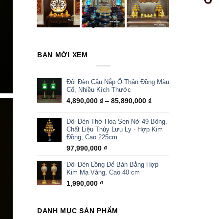
BẠN MỚI XEM
Đôi Đèn Cầu Nắp Ô Thân Đồng Màu
Cổ, Nhiều Kích Thước
Khoảng
4,890,000
₫
–
85,890,000
₫
giá:
từ
Đôi Đèn Thờ Hoa Sen Nở 49 Bông,
4,890,000 ₫
Chất Liệu Thủy Lưu Ly - Hợp Kim
Đồng, Cao 225cm
đến
85,890,000 ₫
97,990,000
₫
Đôi Đèn Lồng Để Bàn Bằng Hợp
Kim Mạ Vàng, Cao 40 cm
1,990,000
₫
DANH MỤC SẢN PHẨM