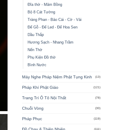
Đĩa thờ - Mâm Bồng
Bộ 8 Cát Tường
Tràng Phan - Bảo Cái - Cờ - Vải
Đế Gỗ - Đế Led - Đế Hoa Sen
Dầu Thắp
Hương Sạch - Nhang Trầm
Nến Thờ
Phụ Kiện Đồ thờ
Bình Nước
Máy Nghe Pháp Niệm Phật Tụng Kinh
(13)
Pháp Khí Phật Giáo
(121)
Trang Trí Ô Tô Nội Thất
(78)
Chuỗi Vòng
(30)
Pháp Phục
(119)
Đồ Chay & Thiên Nhiên
(111)