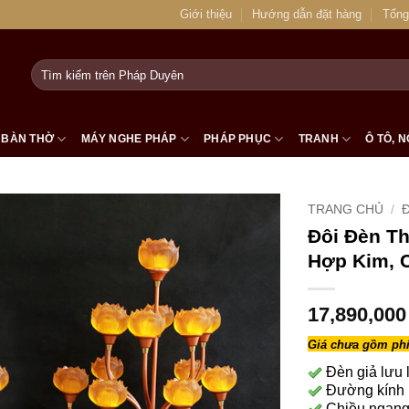
Giới thiệu
Hướng dẫn đặt hàng
Tổng
Tìm
kiếm:
BÀN THỜ
MÁY NGHE PHÁP
PHÁP PHỤC
TRANH
Ô TÔ, N
TRANG CHỦ
/
Đôi Đèn Th
Hợp Kim, 
17,890,00
Giá chưa gồm phí
Đèn giả lưu 
Đường kính b
Chiều ngang