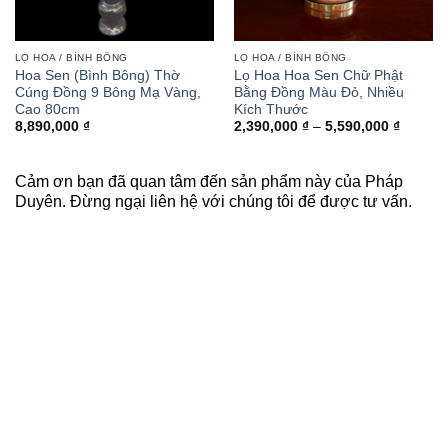
LỌ HOA / BÌNH BÔNG
LỌ HOA / BÌNH BÔNG
Hoa Sen (Bình Bông) Thờ
Lọ Hoa Hoa Sen Chữ Phật
Cúng Đồng 9 Bông Mạ Vàng,
Bằng Đồng Màu Đỏ, Nhiều
Cao 80cm
Kích Thước
Khoảng
8,890,000
₫
2,390,000
₫
–
5,590,000
₫
giá:
từ
2,390,0
đến
Cảm ơn bạn đã quan tâm đến sản phẩm này của Pháp
5,590,0
Duyên. Đừng ngại liên hệ với chúng tôi để được tư vấn.