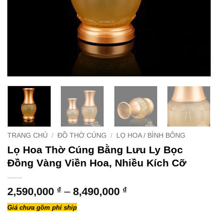
TRANG CHỦ
/
ĐỒ THỜ CÚNG
/
LỌ HOA / BÌNH BÔNG
Lọ Hoa Thờ Cúng Bằng Lưu Ly Bọc
Đồng Vàng Viền Hoa, Nhiều Kích Cỡ
Khoảng
2,590,000
₫
–
8,490,000
₫
giá:
Giá chưa gồm phí ship
từ