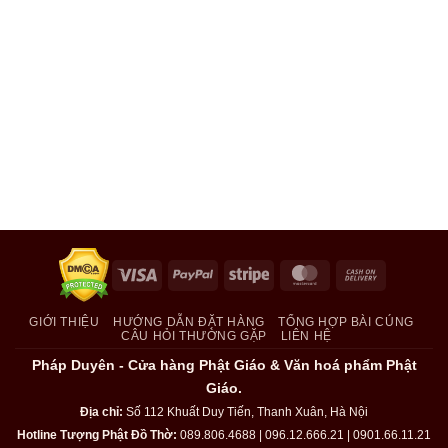
Visa
PayPal
Stripe
MasterCard
Cash
On
Delivery
GIỚI THIỆU
HƯỚNG DẪN ĐẶT HÀNG
TỔNG HỢP BÀI CÚNG
CÂU HỎI THƯỜNG GẶP
LIÊN HỆ
Pháp Duyên - Cửa hàng Phật Giáo & Văn hoá phẩm Phật
Giáo.
Địa chỉ:
Số 112 Khuất Duy Tiến, Thanh Xuân, Hà Nội
Hotline Tượng Phật Đồ Thờ:
089.806.4688 | 096.12.666.21 | 0901.66.11.21