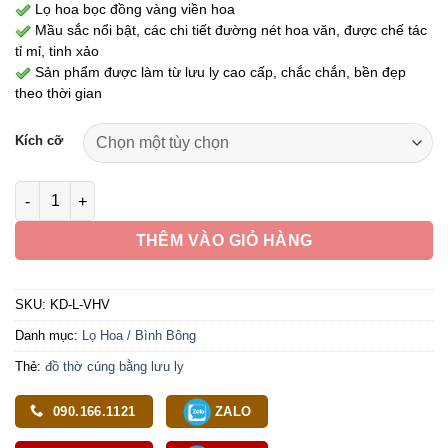
2,590,000 ₫
Lọ hoa bọc đồng vàng viền hoa
đến
Mầu sắc nổi bật, các chi tiết đường nét hoa văn, được chế tác
8,490,000 ₫
tỉ mỉ, tinh xảo
Sản phẩm được làm từ lưu ly cao cấp, chắc chắn, bền đẹp
theo thời gian
Kích cỡ
Lọ Hoa Thờ Cúng Bằng Lưu Ly Bọc Đồng Vàng Viền Hoa, Nhiề
THÊM VÀO GIỎ HÀNG
SKU:
KD-L-VHV
Danh mục:
Lọ Hoa / Bình Bông
Thẻ:
đồ thờ cúng bằng lưu ly
090.166.1121
ZALO