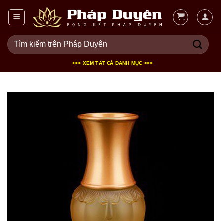
Bỏ
qua
nội
Tìm
dung
kiếm:
>>> XEM TẤT CẢ DANH MỤC <<<