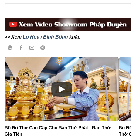
>> Xem
Lọ Hoa / Bình Bông
khác
Bộ Đồ Thờ Cao Cấp Cho Ban Thờ Phật - Ban Thờ
Bộ Đồ T
Gia Tiên
Thờ Gia