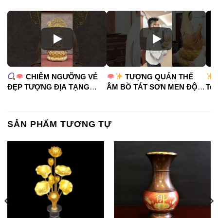
CHIÊM NGƯỠNG VẺ
TƯỢNG QUÁN THẾ
ĐẸP TƯỢNG ĐỊA TẠNG
ÂM BỒ TÁT SƠN MEN ĐỘ
Tua
VƯƠNG BỒ TÁT
CAO
#phápduyênshop
#ph
#phápduyênshop
#tuongphat
#do
#tuongphat
#nammoquantheambotat
SẢN PHẨM TƯƠNG TỰ
#diatangvuongbotat