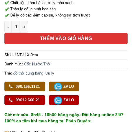
Chất liệu: Làm bằng lưu ly màu xanh
Thân ly có in hình hoa sen
Đế ly có các đệm cao su, không sợ trơn trượt
Ly Nước Thờ Lưu Ly Mầu Xanh, Cao 9cm số lượng
THÊM VÀO GIỎ HÀNG
SKU:
LNT-LLX-9cm
Danh mục:
Cốc Nước Thờ
Thẻ:
đồ thờ cúng bằng lưu ly
090.166.1121
ZALO
09612.666.21
ZALO
Giờ mở cửa: 8h45 - 18h00 hàng ngày- Đặt hàng online 24/7
100% an tâm khi mua hàng tại Pháp Duyên: