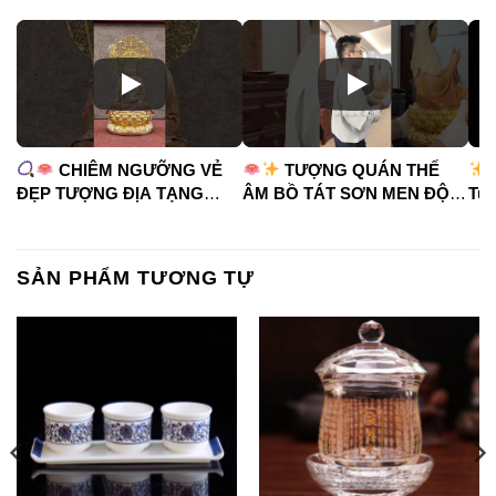
CHIÊM NGƯỠNG VẺ
TƯỢNG QUÁN THẾ
ĐẸP TƯỢNG ĐỊA TẠNG
ÂM BỒ TÁT SƠN MEN ĐỘ
Tua
VƯƠNG BỒ TÁT
CAO
#phápduyênshop
#ph
#phápduyênshop
#tuongphat
#do
#tuongphat
#nammoquantheambotat
SẢN PHẨM TƯƠNG TỰ
#diatangvuongbotat