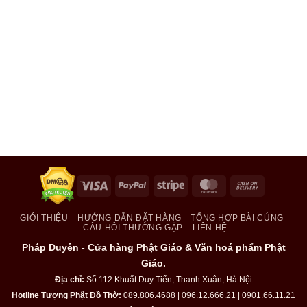
Visa
PayPal
Stripe
MasterCard
Cash
On
Delivery
GIỚI THIỆU
HƯỚNG DẪN ĐẶT HÀNG
TỔNG HỢP BÀI CÚNG
CÂU HỎI THƯỜNG GẶP
LIÊN HỆ
Pháp Duyên - Cửa hàng Phật Giáo & Văn hoá phẩm Phật
Giáo.
Địa chỉ:
Số 112 Khuất Duy Tiến, Thanh Xuân, Hà Nội
Hotline Tượng Phật Đồ Thờ:
089.806.4688 | 096.12.666.21 | 0901.66.11.21