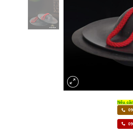
Nếu cần
09
09