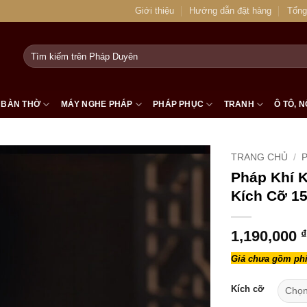
Giới thiệu
Hướng dẫn đặt hàng
Tổng
Tìm
kiếm:
BÀN THỜ
MÁY NGHE PHÁP
PHÁP PHỤC
TRANH
Ô TÔ, N
TRANG CHỦ
/
P
Pháp Khí 
Kích Cỡ 1
1,190,000
₫
Giá chưa gồm phí
Kích cỡ