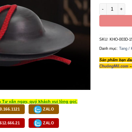
Pháp Khí Khơ C
SKU:
KHO-003D-1
Danh mục:
Tang / 
Sản phẩm bạn đan
ChuôngMõ.com
–
 Tư vấn ngay, quý khách vui lòng gọi:
0.166.1121
ZALO
612.666.21
ZALO