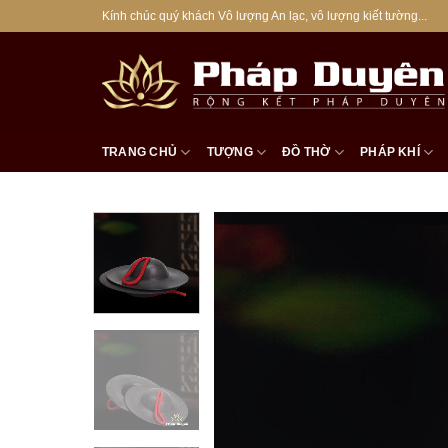
Bỏ
Kính chúc quý khách Vô lượng An lạc, vô lượng kiết tường...
qua
nội
dung
TRANG CHỦ
TƯỢNG
ĐỒ THỜ
PHÁP KHÍ