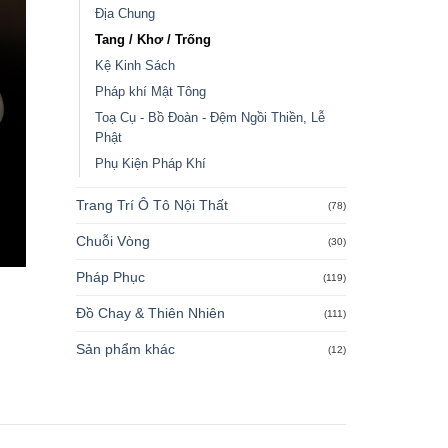
Địa Chung
Tang / Khơ / Trống
Kệ Kinh Sách
Pháp khí Mật Tông
Toạ Cụ - Bồ Đoàn - Đệm Ngồi Thiền, Lễ
Phật
Phụ Kiện Pháp Khí
Trang Trí Ô Tô Nội Thất
(78)
Chuỗi Vòng
(30)
Pháp Phục
(119)
Đồ Chay & Thiên Nhiên
(111)
Sản phẩm khác
(12)