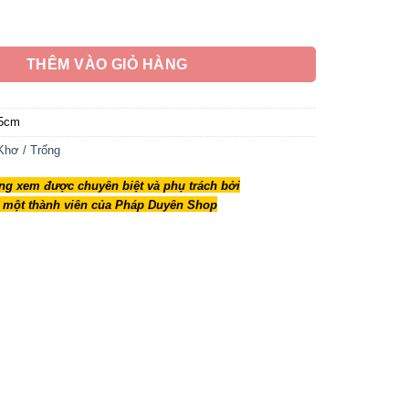
1,690,000 ₫
ỡ Mầu Đen, Loại Cao Cấp, Kích Cỡ 15cm, 18cm số lượng
THÊM VÀO GIỎ HÀNG
5cm
Khơ / Trống
g xem được chuyên biệt và phụ trách bởi
 một thành viên của Pháp Duyên Shop