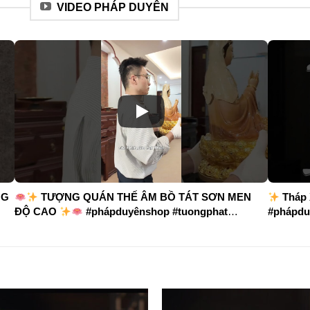
VIDEO PHÁP DUYÊN
NG
TƯỢNG QUÁN THẾ ÂM BỒ TÁT SƠN MEN
Tháp 
ĐỘ CAO
#phápduyênshop #tuongphat
#phápdu
#nammoquantheambotat