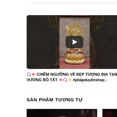
CHIÊM NGƯỠNG VẺ ĐẸP TƯỢNG ĐỊA TẠ
VƯƠNG BỒ TÁT
#phápduyênshop
#tuongphat #diatangvuongbotat
SẢN PHẨM TƯƠNG TỰ