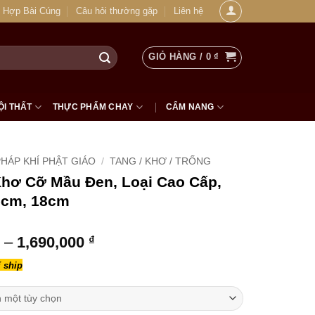
 Hợp Bài Cúng
Câu hỏi thường gặp
Liên hệ
GIỎ HÀNG /
0
₫
ỘI THẤT
THỰC PHẨM CHAY
CẨM NANG
HÁP KHÍ PHẬT GIÁO
/
TANG / KHƠ / TRỐNG
Khơ Cỡ Mầu Đen, Loại Cao Cấp,
5cm, 18cm
Khoảng
–
1,690,000
₫
giá:
 ship
từ
1,190,000 ₫
đến