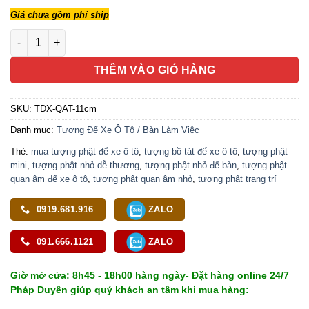
Giá chưa gồm phí ship
Tượng Ngài Quan Âm Ngồi, Chất Liệu Nhựa Trắng, Cao 11cm, Để
THÊM VÀO GIỎ HÀNG
SKU:
TDX-QAT-11cm
Danh mục:
Tượng Để Xe Ô Tô / Bàn Làm Việc
Thẻ:
mua tượng phật để xe ô tô
,
tượng bồ tát để xe ô tô
,
tượng phật
mini
,
tượng phật nhỏ dễ thương
,
tượng phật nhỏ để bàn
,
tượng phật
quan âm để xe ô tô
,
tượng phật quan âm nhỏ
,
tượng phật trang trí
0919.681.916
ZALO
091.666.1121
ZALO
Giờ mở cửa: 8h45 - 18h00 hàng ngày- Đặt hàng online 24/7
Pháp Duyên giúp quý khách an tâm khi mua hàng: