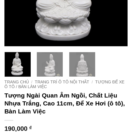
TRANG CHỦ
/
TRANG TRÍ Ô TÔ NỘI THẤT
/
TƯỢNG ĐỂ XE
Ô TÔ / BÀN LÀM VIỆC
Tượng Ngài Quan Âm Ngồi, Chất Liệu
Nhựa Trắng, Cao 11cm, Để Xe Hơi (ô tô),
Bàn Làm Việc
190,000
₫