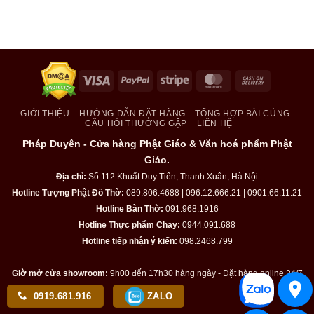
Visa
PayPal
Stripe
MasterCard
Cash
On
Delivery
GIỚI THIỆU
HƯỚNG DẪN ĐẶT HÀNG
TỔNG HỢP BÀI CÚNG
CÂU HỎI THƯỜNG GẶP
LIÊN HỆ
Pháp Duyên - Cửa hàng Phật Giáo & Văn hoá phẩm Phật
Giáo.
Địa chỉ:
Số 112 Khuất Duy Tiến, Thanh Xuân, Hà Nội
Hotline Tượng Phật Đồ Thờ:
089.806.4688 | 096.12.666.21 | 0901.66.11.21
Hotline Bàn Thờ:
091.968.1916
Hotline Thực phẩm Chay:
0944.091.688
Hotline tiếp nhận ý kiến:
098.2468.799
Giờ mở cửa showroom:
9h00 đến 17h30 hàng ngày - Đặt hàng online 24/7
0919.681.916
ZALO