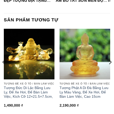
ĐẸP TƯỢNG ĐỊA TẠNG
ÂM BỒ TÁT SƠN MEN ĐỘ
Tua
VƯƠNG BỒ TÁT
CAO
#phápduyênshop
#ph
#phápduyênshop
#tuongphat
#do
#tuongphat
#nammoquantheambotat
SẢN PHẨM TƯƠNG TỰ
#diatangvuongbotat
TƯỢNG ĐỂ XE Ô TÔ / BÀN LÀM VIỆC
TƯỢNG ĐỂ XE Ô TÔ / BÀN LÀM VIỆC
Tượng Đức Di Lặc Bằng Lưu
Tượng Phật A Di Đà Bằng Lưu
Ly, Để Xe Hơi, Để Bàn Làm
Ly Màu Vàng, Để Xe Hơi, Để
Việc, Kích Cỡ 12×21.5×7.5cm,
Bàn Làm Việc, Cao 15cm
1,490,000
₫
2,190,000
₫