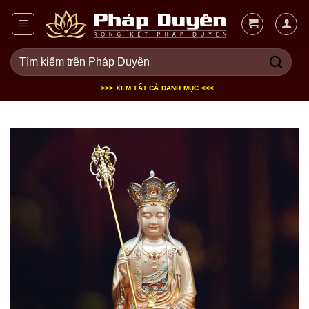
Bỏ
qua
nội
Tìm
dung
kiếm:
>>> XEM TẤT CẢ DANH MỤC <<<