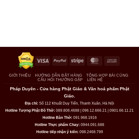
Visa
PayPal
Stripe
MasterCard
Cash
On
Delivery
GIỚI THIỆU
HƯỚNG DẪN ĐẶT HÀNG
TỔNG HỢP BÀI CÚNG
CÂU HỎI THƯỜNG GẶP
LIÊN HỆ
Pháp Duyên - Cửa hàng Phật Giáo & Văn hoá phẩm Phật
Giáo.
Địa chỉ:
Số 112 Khuất Duy Tiến, Thanh Xuân, Hà Nội
Hotline Tượng Phật Đồ Thờ:
089.806.4688 | 096.12.666.21 | 0901.66.11.21
Hotline Bàn Thờ:
091.968.1916
Hotline Thực phẩm Chay:
0944.091.688
Hotline tiếp nhận ý kiến:
098.2468.799