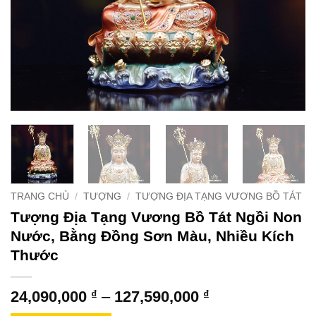
TRANG CHỦ
/
TƯỢNG
/
TƯỢNG ĐỊA TẠNG VƯƠNG BỒ TÁT
Tượng Địa Tạng Vương Bồ Tát Ngồi Non
Nước, Bằng Đồng Sơn Màu, Nhiều Kích
Thước
Khoảng
24,090,000
₫
–
127,590,000
₫
giá: