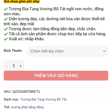
Giá chưa gồm phí ship
từ
24,090,000 ₫
Tượng Địa Tạng Vương Bồ Tát ngồi non nước, đồng
sơn màu.
đến
Diện tượng đẹp, các đường nét hoa văn được thiết kế
127,590,000 ₫
tinh xảo, đẹp mắt
Tượng được làm bằng đồng bền đẹp, chắc chắn.
Tất cả ảnh sản phẩm được chụp trực tiếp tại cửa hàng.
Xuất xứ: nhập khẩu.
Kích Thước
Tượng Địa Tạng Vương Bồ Tát Ngồi Non Nước, Bằng Đồng Sơn
THÊM VÀO GIỎ HÀNG
SKU:
QZGD16DTNNCT1
Danh mục:
Tượng Địa Tạng Vương Bồ Tát
Thẻ:
tượng phật bằng đồng