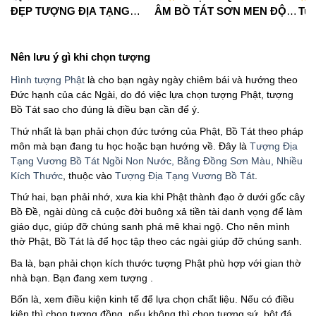
ĐẸP TƯỢNG ĐỊA TẠNG
ÂM BỒ TÁT SƠN MEN ĐỘ
Tua
VƯƠNG BỒ TÁT
CAO
#phápduyênshop
#ph
#phápduyênshop
#tuongphat
#do
#tuongphat
#nammoquantheambotat
Nên lưu ý gì khi chọn tượng
#diatangvuongbotat
Hình tượng Phật
là cho bạn ngày ngày chiêm bái và hướng theo
Đức hạnh của các Ngài, do đó việc lựa chọn tượng Phật, tượng
Bồ Tát sao cho đúng là điều bạn cần để ý.
Thứ nhất là bạn phải chọn đức tướng của Phật, Bồ Tát theo pháp
môn mà bạn đang tu học hoặc bạn hướng về. Đây là
Tượng Địa
Tạng Vương Bồ Tát Ngồi Non Nước, Bằng Đồng Sơn Màu, Nhiều
Kích Thước
, thuộc vào
Tượng Địa Tạng Vương Bồ Tát
.
Thứ hai, bạn phải nhớ, xưa kia khi Phật thành đạo ở dưới gốc cây
Bồ Đề, ngài dùng cả cuộc đời buông xả tiền tài danh vọng để làm
giáo dục, giúp đỡ chúng sanh phá mê khai ngộ. Cho nên mình
thờ Phật, Bồ Tát là để học tập theo các ngài giúp đỡ chúng sanh.
Ba là, bạn phải chọn kích thước tượng Phật phù hợp với gian thờ
nhà bạn. Bạn đang xem tượng .
Bốn là, xem điều kiện kinh tế để lựa chọn chất liệu. Nếu có điều
kiện thì chọn tượng đồng, nếu không thì chọn tượng sứ, bột đá,