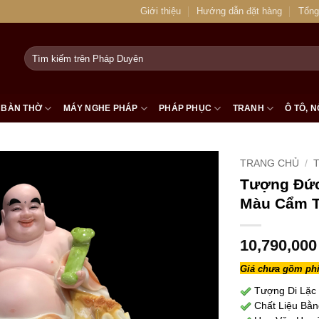
Giới thiệu
Hướng dẫn đặt hàng
Tổng
Tìm
kiếm:
BÀN THỜ
MÁY NGHE PHÁP
PHÁP PHỤC
TRANH
Ô TÔ, N
TRANG CHỦ
/
Tượng Đức 
Màu Cẩm T
10,790,00
Giá chưa gồm phí
Tượng Di Lặc 
Chất Liệu Bằn