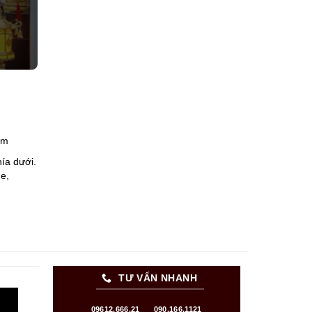
cm
ía dưới.
e,
TƯ VẤN NHANH
09612.666.21
090.166.1121