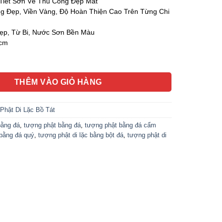
iết Sơn Vẽ Thủ Công Đẹp Mắt
g Đẹp, Viền Vàng, Độ Hoàn Thiện Cao Trên Từng Chi
p, Từ Bi, Nước Sơn Bền Màu
8cm
ặc Ngồi Đồng Tiền, Bột Đá Màu Cẩm Thạch Da Hồng, Cao 48cm s
THÊM VÀO GIỎ HÀNG
Phật Di Lặc Bồ Tát
bằng đá
,
tượng phật bằng đá
,
tượng phật bằng đá cẩm
bằng đá quý
,
tượng phật di lặc bằng bột đá
,
tượng phật di