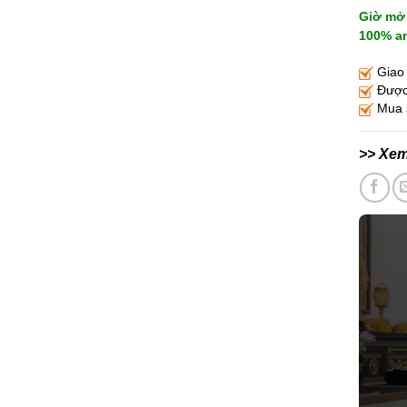
Giờ mở 
100% an
Giao 
Được 
Mua s
>> Xe