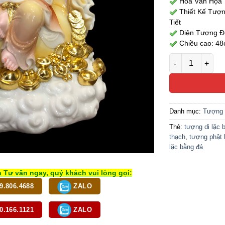
Hoa Văn Họa T
Thiết Kế Tượn
Tiết
Diện Tượng Đẹ
Chiều cao: 4
Tượng Đức Di L
Danh mục:
Tượng 
Thẻ:
tượng di lặc 
thạch
,
tượng phật 
lặc bằng đá
 Tư vấn ngay, quý khách vui lòng gọi:
9.806.4688
ZALO
0.166.1121
ZALO