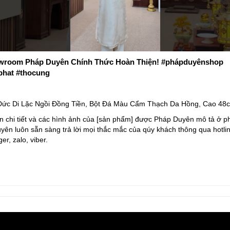
room Pháp Duyên Chính Thức Hoàn Thiện! #phápduyênshop
phat #thocung
ức Di Lặc Ngồi Đồng Tiền, Bột Đá Màu Cẩm Thạch Da Hồng, Cao 48
n chi tiết và các hình ảnh của [sản phẩm] được Pháp Duyên mô tả ở ph
ên luôn sẵn sàng trả lời mọi thắc mắc của qúy khách thông qua hotlin
r, zalo, viber.