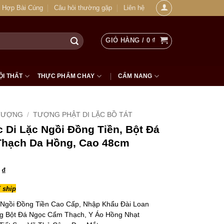
 Hợp Bài Cúng
Câu hỏi thường gặp
Liên hệ
GIỎ HÀNG /
0
₫
ỘI THẤT
THỰC PHẨM CHAY
CẨM NANG
TƯỢNG
/
TƯỢNG PHẬT DI LẶC BỒ TÁT
Di Lặc Ngồi Đồng Tiền, Bột Đá
hạch Da Hồng, Cao 48cm
0
₫
 ship
Ngồi Đồng Tiền Cao Cấp, Nhập Khẩu Đài Loan
g Bột Đá Ngọc Cẩm Thạch, Y Áo Hồng Nhạt