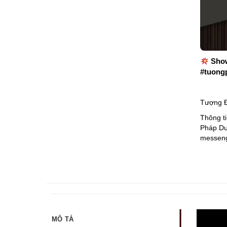
Show
#tuong
Tượng Đ
Thông ti
Pháp Duy
messenge
MÔ TẢ