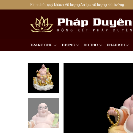
Bỏ
Kính chúc quý khách Vô lượng An lạc, vô lượng kiết tường...
qua
nội
dung
TRANG CHỦ
TƯỢNG
ĐỒ THỜ
PHÁP KHÍ