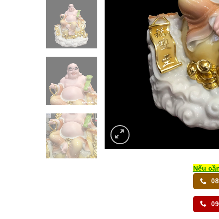
Nếu cần
08
09