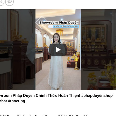
room Pháp Duyên Chính Thức Hoàn Thiện! #phápduyênshop
phat #thocung