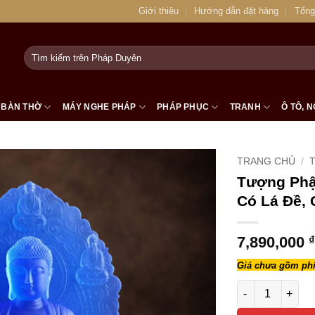
Giới thiệu
Hướng dẫn đặt hàng
Tổng
Tìm
kiếm:
BÀN THỜ
MÁY NGHE PHÁP
PHÁP PHỤC
TRANH
Ô TÔ, N
TRANG CHỦ
/
Tượng Phậ
Có Lá Đề, 
7,890,000
₫
Giá chưa gồm phí
Tượng Phật Dượ