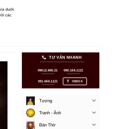
ía dưới.
với các
TƯ VẤN NHANH
09612.666.21
090.166.1121
091.666.1121
INBOX
Tượng
Tranh - Ảnh
Bàn Thờ