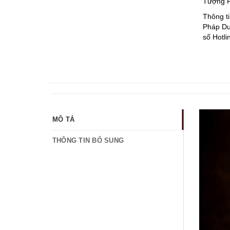
Tượng P
Thông ti
Pháp Duy
số Hotli
MÔ TẢ
THÔNG TIN BỔ SUNG