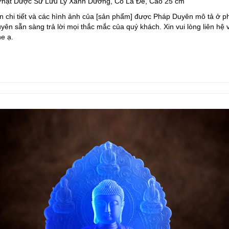
hật Dược Sư Lưu Ly Xanh Dương, Có Lá Đề, Cao 25 cm
n chi tiết và các hình ảnh của [sản phẩm] được Pháp Duyên mô tả ở ph
ên sẵn sàng trả lời mọi thắc mắc của quý khách. Xin vui lòng liên hệ 
ne ạ.