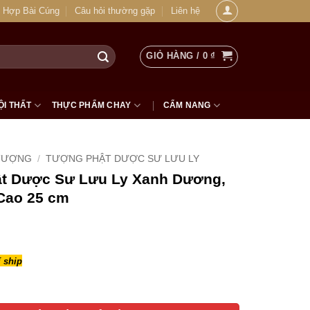
 Hợp Bài Cúng
Câu hỏi thường gặp
Liên hệ
GIỎ HÀNG /
0
₫
ỘI THẤT
THỰC PHẨM CHAY
CẨM NANG
TƯỢNG
/
TƯỢNG PHẬT DƯỢC SƯ LƯU LY
t Dược Sư Lưu Ly Xanh Dương,
Cao 25 cm
 ship
c Sư Lưu Ly Xanh Dương, Có Lá Đề, Cao 25 cm số lượng