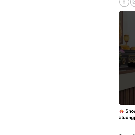
Show
#tuong