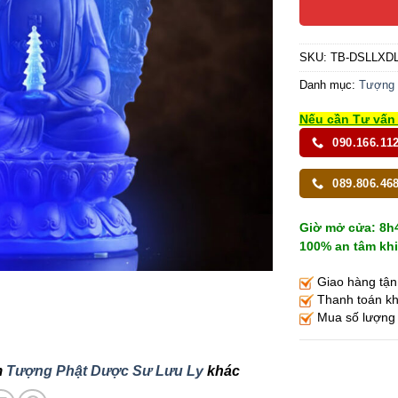
SKU:
TB-DSLLXD
Danh mục:
Tượng 
Nếu cần Tư vấn 
090.166.11
089.806.46
Giờ mở cửa: 8h4
100% an tâm khi
Giao hàng tận
Thanh toán kh
Mua số lượng l
m
Tượng Phật Dược Sư Lưu Ly
khác