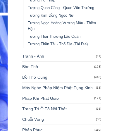
Tượng Hộ Pháp
Tượng Quan Công - Quan Vân Trường
Tượng Kim Đồng Ngọc Nữ
Tượng Ngọc Hoàng Vương Mẫu - Thiên
Hậu
Tượng Thái Thượng Lão Quân
Tượng Thần Tài - Thổ Địa (Tài Địa)
Tranh - Ảnh
(61)
Bàn Thờ
(153)
Đồ Thờ Cúng
(446)
Máy Nghe Pháp Niệm Phật Tụng Kinh
(13)
Pháp Khí Phật Giáo
(121)
Trang Trí Ô Tô Nội Thất
(78)
Chuỗi Vòng
(30)
Pháp Phục
(119)