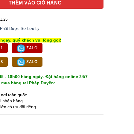
THÊM VÀO GIỎ HÀNG
LD25
Phật Dược Sư Lưu Ly
ngay, quý khách vui lòng gọi:
21
ZALO
88
ZALO
5 - 18h00 hàng ngày- Đặt hàng online 24/7
 mua hàng tại Pháp Duyên:
 nơi toàn quốc
i nhận hàng
ớn có ưu đãi riêng