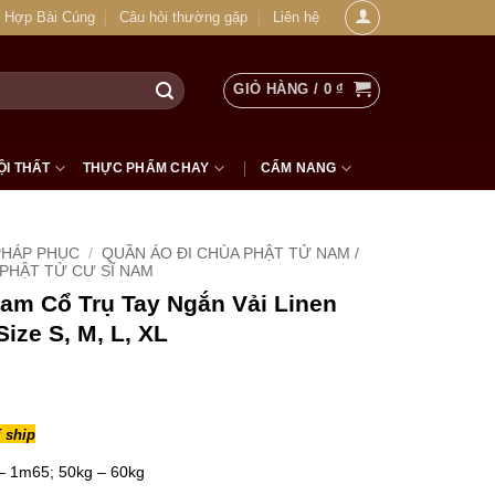
 Hợp Bài Cúng
Câu hỏi thường gặp
Liên hệ
GIỎ HÀNG /
0
₫
ỘI THẤT
THỰC PHẨM CHAY
CẨM NANG
PHÁP PHỤC
/
QUẦN ÁO ĐI CHÙA PHẬT TỬ NAM /
PHẬT TỬ CƯ SĨ NAM
am Cổ Trụ Tay Ngắn Vải Linen
ize S, M, L, XL
 ship
– 1m65; 50kg – 60kg