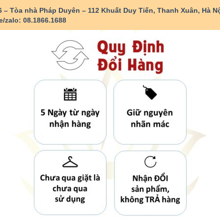
6 – Tòa nhà Pháp Duyên – 112 Khuất Duy Tiến, Thanh Xuân, Hà Nộ
e/zalo: 08.1866.1688