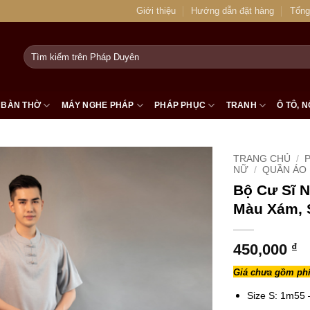
Giới thiệu
Hướng dẫn đặt hàng
Tổng
Tìm
kiếm:
BÀN THỜ
MÁY NGHE PHÁP
PHÁP PHỤC
TRANH
Ô TÔ, N
TRANG CHỦ
/
NỮ
/
QUẦN ÁO 
Bộ Cư Sĩ N
Màu Xám, S
450,000
₫
Giá chưa gồm phí
Size S: 1m55 