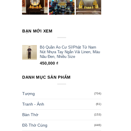
BẠN MỚI XEM
Bộ Quần Áo Cư Sĩ/Phật Tử Nam
Nút Nhựa Tay Ngắn Vải Linen, Màu
Nâu Đen, Nhiều Size
450,000
₫
DANH MỤC SẢN PHẨM
Tượng
(704)
Tranh - Ảnh
(61)
Bàn Thờ
(153)
Đồ Thờ Cúng
(446)