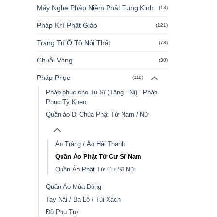
Máy Nghe Pháp Niệm Phật Tụng Kinh
(13)
Pháp Khí Phật Giáo
(121)
Trang Trí Ô Tô Nội Thất
(78)
Chuỗi Vòng
(30)
Pháp Phục
(119)
Pháp phục cho Tu Sĩ (Tăng - Ni) - Pháp
Phục Tỳ Kheo
Quần áo Đi Chùa Phật Tử Nam / Nữ
Áo Tràng / Áo Hải Thanh
Quần Áo Phật Tử Cư Sĩ Nam
Quần Áo Phật Tử Cư Sĩ Nữ
Quần Áo Mùa Đông
Tay Nải / Ba Lô / Túi Xách
Đồ Phụ Trợ