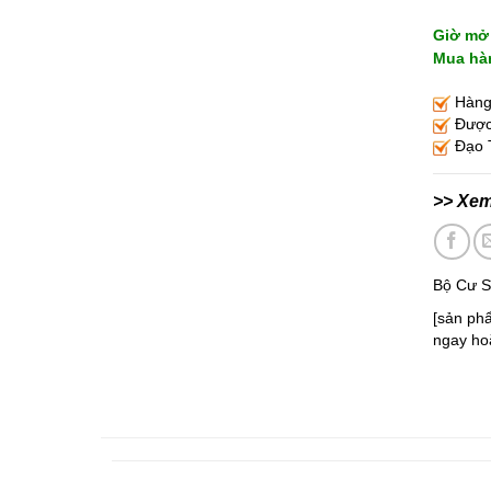
Giờ mở 
Mua hàn
Hàng 
Được 
Đạo T
>> Xe
Bộ Cư S
[sản phẩ
ngay ho