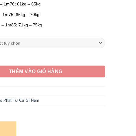
 – 1m70; 61kg – 65kg
– 1m75; 66kg – 70kg
 – 1m85; 71kg – 75kg
 Trụ Tay Ngắn Vải Linen Màu Xám, Size S, M, L, XL số lượng
THÊM VÀO GIỎ HÀNG
o Phật Tử Cư Sĩ Nam