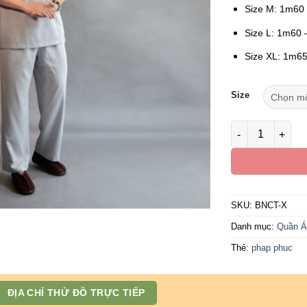
Size M: 1m60
Size L: 1m60 
Size XL: 1m65
Size
Bộ Cư Sĩ Nam Cổ
SKU:
BNCT-X
Danh mục:
Quần Á
Thẻ:
phap phuc
ĐỊA CHỈ THỬ ĐỒ TRỰC TIẾP