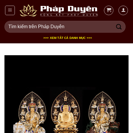
Bỏ
qua
nội
Tìm
dung
kiếm:
>>> XEM TẤT CẢ DANH MỤC <<<