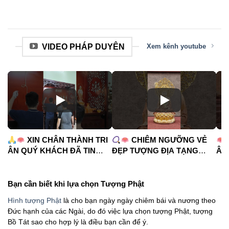
VIDEO PHÁP DUYÊN
Xem kênh youtube
XIN CHÂN THÀNH TRI
CHIÊM NGƯỠNG VẺ
ÂN QUÝ KHÁCH ĐÃ TIN
ĐẸP TƯỢNG ĐỊA TẠNG
ÂM
TƯỞNG PHÁP DUYÊN
VƯƠNG BỒ TÁT
C
#phápduyênshop
#phápduyênshop
#tu
#tuongphat #bantho
#tuongphat
#n
Bạn cần biết khi lựa chọn Tượng Phật
#diatangvuongbotat
Hình tượng Phật
là cho bạn ngày ngày chiêm bái và nương theo
Đức hạnh của các Ngài, do đó việc lựa chọn tượng Phật, tượng
Bồ Tát sao cho hợp lý là điều bạn cần để ý.