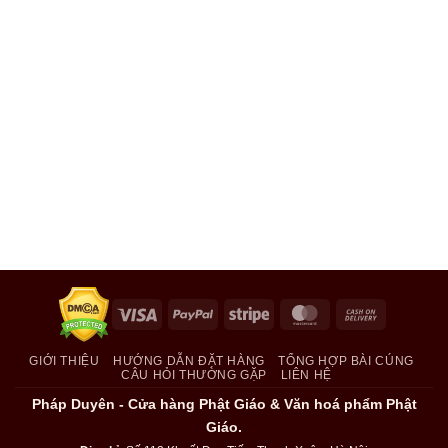
Visa
PayPal
Stripe
MasterCard
Cash
On
Delivery
GIỚI THIỆU
HƯỚNG DẪN ĐẶT HÀNG
TỔNG HỢP BÀI CÚNG
CÂU HỎI THƯỜNG GẶP
LIÊN HỆ
Pháp Duyên - Cửa hàng Phật Giáo & Văn hoá phẩm Phật
Giáo.