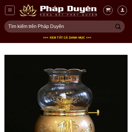
Bỏ
qua
nội
Tìm
dung
kiếm:
>>> XEM TẤT CẢ DANH MỤC <<<