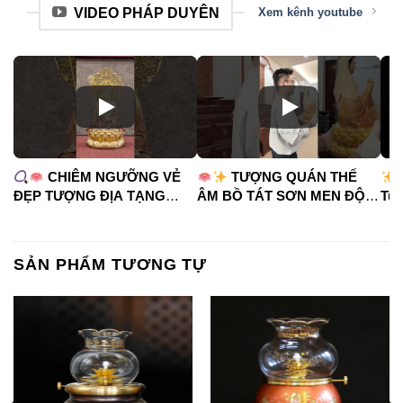
VIDEO PHÁP DUYÊN
Xem kênh youtube
CHIÊM NGƯỠNG VẺ
TƯỢNG QUÁN THẾ
ĐẸP TƯỢNG ĐỊA TẠNG
ÂM BỒ TÁT SƠN MEN ĐỘ
Tua
VƯƠNG BỒ TÁT
CAO
#phápduyênshop
#ph
#phápduyênshop
#tuongphat
#do
#tuongphat
#nammoquantheambotat
SẢN PHẨM TƯƠNG TỰ
#diatangvuongbotat