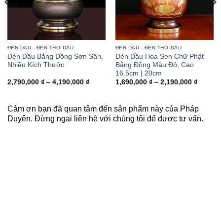
ĐÈN DẦU - ĐÈN THỜ DẦU
ĐÈN DẦU - ĐÈN THỜ DẦU
Đèn Dầu Bằng Đồng Sơn Sần,
Đèn Dầu Hoa Sen Chữ Phật
Nhiều Kích Thước
Bằng Đồng Màu Đỏ, Cao
16.5cm | 20cm
Khoảng
Khoảng
2,790,000
₫
–
4,190,000
₫
1,690,000
₫
–
2,190,000
₫
giá:
giá:
từ
từ
2,790,000 ₫
1,690,0
đến
đến
Cảm ơn bạn đã quan tâm đến sản phẩm này của Pháp
4,190,000 ₫
2,190,0
Duyên. Đừng ngại liên hệ với chúng tôi để được tư vấn.