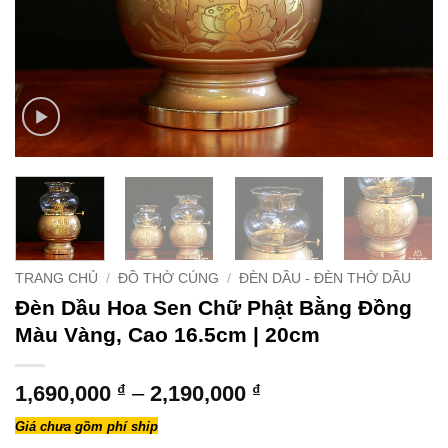
TRANG CHỦ
/
ĐỒ THỜ CÚNG
/
ĐÈN DẦU - ĐÈN THỜ DẦU
Đèn Dầu Hoa Sen Chữ Phật Bằng Đồng
Màu Vàng, Cao 16.5cm | 20cm
Khoảng
1,690,000
₫
–
2,190,000
₫
giá:
Giá chưa gồm phí ship
từ