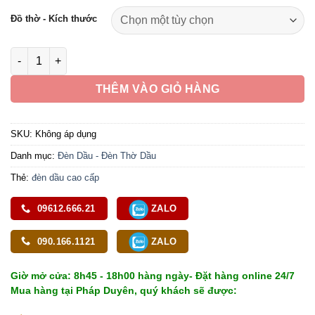
1,690,000 ₫
Đồ thờ - Kích thước
đến
2,190,000 ₫
Đèn Dầu Hoa Sen Chữ Phật Bằng Đồng Màu Vàng, Cao 16.5cm 
THÊM VÀO GIỎ HÀNG
SKU:
Không áp dụng
Danh mục:
Đèn Dầu - Đèn Thờ Dầu
Thẻ:
đèn dầu cao cấp
09612.666.21
ZALO
090.166.1121
ZALO
Giờ mở cửa: 8h45 - 18h00 hàng ngày- Đặt hàng online 24/7
Mua hàng tại Pháp Duyên, quý khách sẽ được: