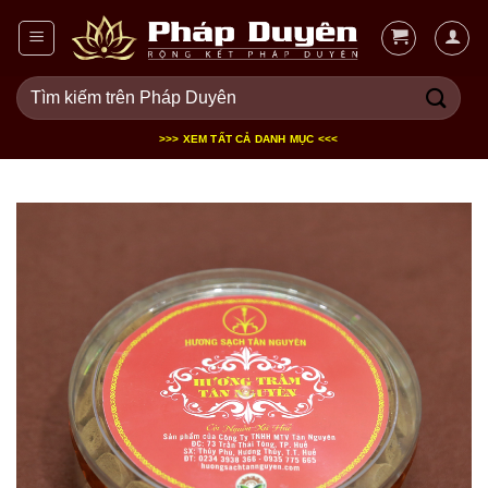
Bỏ
qua
nội
Tìm
dung
kiếm:
>>> XEM TẤT CẢ DANH MỤC <<<