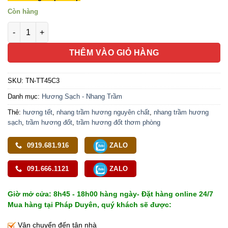
Còn hàng
Hương Trầm Nụ Cao Cấp, Số Lượng 45 Viên, Thời Gian Cháy 2
THÊM VÀO GIỎ HÀNG
SKU:
TN-TT45C3
Danh mục:
Hương Sạch - Nhang Trầm
Thẻ:
hương tết
,
nhang trầm hương nguyên chất
,
nhang trầm hương
sạch
,
trầm hương đốt
,
trầm hương đốt thơm phòng
0919.681.916
ZALO
091.666.1121
ZALO
Giờ mở cửa: 8h45 - 18h00 hàng ngày- Đặt hàng online 24/7
Mua hàng tại Pháp Duyên, quý khách sẽ được:
Vận chuyển đến tận nhà