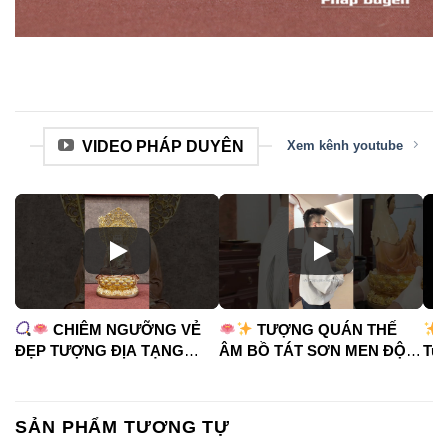
VIDEO PHÁP DUYÊN
Xem kênh youtube
CHIÊM NGƯỠNG VẺ
TƯỢNG QUÁN THẾ
ĐẸP TƯỢNG ĐỊA TẠNG
ÂM BỒ TÁT SƠN MEN ĐỘ
Tua
VƯƠNG BỒ TÁT
CAO
#phápduyênshop
#ph
#phápduyênshop
#tuongphat
#do
#tuongphat
#nammoquantheambotat
SẢN PHẨM TƯƠNG TỰ
#diatangvuongbotat