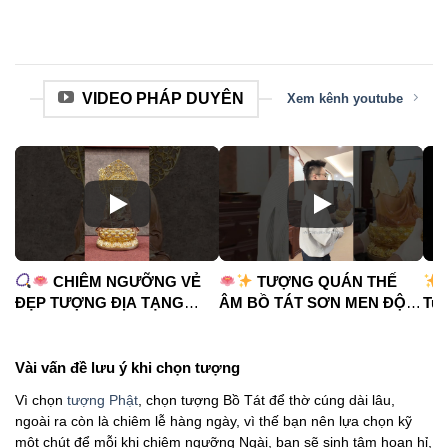
VIDEO PHÁP DUYÊN
Xem kênh youtube
CHIÊM NGƯỠNG VẺ
TƯỢNG QUÁN THẾ
ĐẸP TƯỢNG ĐỊA TẠNG
ÂM BỒ TÁT SƠN MEN ĐỘ
Tua
VƯƠNG BỒ TÁT
CAO
#phápduyênshop
#ph
#phápduyênshop
#tuongphat
#do
#tuongphat
#nammoquantheambotat
Vài vấn đề lưu ý khi chọn tượng
#diatangvuongbotat
Vì chọn
tượng Phật
, chọn tượng Bồ Tát để thờ cúng dài lâu,
ngoài ra còn là chiêm lễ hàng ngày, vì thế bạn nên lựa chọn kỹ
một chút để mỗi khi chiêm ngưỡng Ngài, bạn sẽ sinh tâm hoan hỉ,