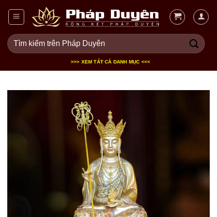
Bỏ
qua
nội
Tìm
dung
kiếm:
>>> XEM TẤT CẢ DANH MỤC <<<