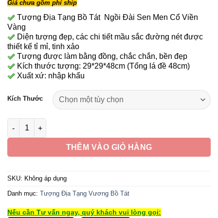
Giá chưa gồm phí ship
từ
34,190,000 ₫
Tượng Địa Tạng Bồ Tát Ngồi Đài Sen Men Cổ Viền
Vàng
đến
Diện tượng đẹp, các chi tiết mầu sắc đường nét được
181,790,000 ₫
thiết kế tỉ mỉ, tinh xảo
Tượng được làm bằng đồng, chắc chắn, bền đẹp
Kích thước tượng: 29*29*48cm (Tổng lá đề 48cm)
Xuất xứ: nhập khẩu
Kích Thước
Tượng Địa Tạng Vương Bồ Tát Bằng Đồng Sơn Men Cổ Mẫn Bảo
THÊM VÀO GIỎ HÀNG
SKU:
Không áp dụng
Danh mục:
Tượng Địa Tạng Vương Bồ Tát
Nếu cần Tư vấn ngay, quý khách vui lòng gọi: