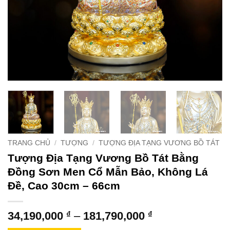
TRANG CHỦ
/
TƯỢNG
/
TƯỢNG ĐỊA TẠNG VƯƠNG BỒ TÁT
Tượng Địa Tạng Vương Bồ Tát Bằng
Đồng Sơn Men Cổ Mẫn Bảo, Không Lá
Đề, Cao 30cm – 66cm
Khoảng
34,190,000
₫
–
181,790,000
₫
giá: