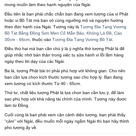
mong muốn làm theo hạnh nguyện của Ngài.
Đầu tiên là bạn phải chắc chắn bạn đang xem tượng của vị Phật
hoặc vị Bồ Tát mà bạn vô cùng ngưỡng mộ và nguyện hướng
theo đức hạnh của Ngài. Tượng này là
Tượng Địa Tạng Vương
Bồ Tát Bằng Đồng Sơn Men Cổ Mẫn Bảo, Không Lá Đề, Cao
30cm - 66cm
, thuộc vào
Tượng Địa Tạng Vương Bồ Tát
.
Điều thứ hai mà bạn cần chú ý là ý nghĩa thờ tượng Phật là để
giúp nhắc nhở bản thân trong việc tu sửa hành vi lỗi lầm hàng
ngày theo lời dạy của các Ngài.
Ba là, tượng Phật bài trí phải phù hợp với không gian. Cho nên
bạn cần lựa chọn kích thước tượng sao cho hợp lý. Bạn đang
xem tượng có kích thước Từ 40 - 65cm.
Thứ tư, chất liệu tượng Phật là lựa chọn bạn cần lưu ý, để làm
sao phù hợp với khả năng tài chính của mình. Tượng này được
làm từ Đồng
Cuối cùng là bạn phải xem cận cảnh diện tượng, bạn phải thấy
“cảm” với Ngài, đều muốn mỗi ngày ngắm Ngài thì bạn hãy thỉnh
pho tượng ấy về.