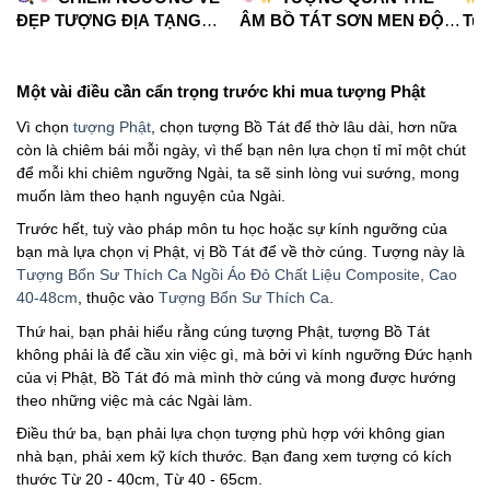
ĐẸP TƯỢNG ĐỊA TẠNG
ÂM BỒ TÁT SƠN MEN ĐỘ
Tua
VƯƠNG BỒ TÁT
CAO
#phápduyênshop
#ph
#phápduyênshop
#tuongphat
#do
#tuongphat
#nammoquantheambotat
Một vài điều cần cẩn trọng trước khi mua tượng Phật
#diatangvuongbotat
Vì chọn
tượng Phật
, chọn tượng Bồ Tát để thờ lâu dài, hơn nữa
còn là chiêm bái mỗi ngày, vì thế bạn nên lựa chọn tỉ mỉ một chút
để mỗi khi chiêm ngưỡng Ngài, ta sẽ sinh lòng vui sướng, mong
muốn làm theo hạnh nguyện của Ngài.
Trước hết, tuỳ vào pháp môn tu học hoặc sự kính ngưỡng của
bạn mà lựa chọn vị Phật, vị Bồ Tát để về thờ cúng. Tượng này là
Tượng Bổn Sư Thích Ca Ngồi Áo Đỏ Chất Liệu Composite, Cao
40-48cm
, thuộc vào
Tượng Bổn Sư Thích Ca
.
Thứ hai, bạn phải hiểu rằng cúng tượng Phật, tượng Bồ Tát
không phải là để cầu xin việc gì, mà bởi vì kính ngưỡng Đức hạnh
của vị Phật, Bồ Tát đó mà mình thờ cúng và mong được hướng
theo những việc mà các Ngài làm.
Điều thứ ba, bạn phải lựa chọn tượng phù hợp với không gian
nhà bạn, phải xem kỹ kích thước. Bạn đang xem tượng có kích
thước Từ 20 - 40cm, Từ 40 - 65cm.