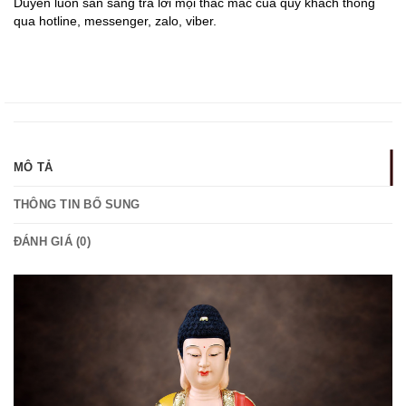
Duyên luôn sẵn sàng trả lời mọi thắc mắc của qúy khách thông
qua hotline, messenger, zalo, viber.
MÔ TẢ
THÔNG TIN BỔ SUNG
ĐÁNH GIÁ (0)