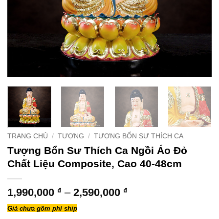
TRANG CHỦ
/
TƯỢNG
/
TƯỢNG BỔN SƯ THÍCH CA
Tượng Bổn Sư Thích Ca Ngồi Áo Đỏ
Chất Liệu Composite, Cao 40-48cm
Khoảng
1,990,000
₫
–
2,590,000
₫
giá:
Giá chưa gồm phí ship
từ