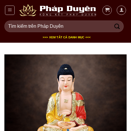
Bỏ
qua
nội
Tìm
dung
kiếm:
>>> XEM TẤT CẢ DANH MỤC <<<