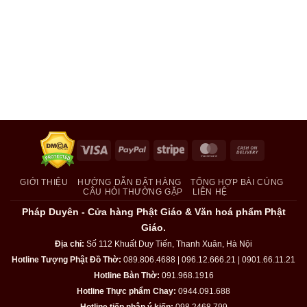
Visa
PayPal
Stripe
MasterCard
Cash
On
Delivery
GIỚI THIỆU
HƯỚNG DẪN ĐẶT HÀNG
TỔNG HỢP BÀI CÚNG
CÂU HỎI THƯỜNG GẶP
LIÊN HỆ
Pháp Duyên - Cửa hàng Phật Giáo & Văn hoá phẩm Phật
Giáo.
Địa chỉ:
Số 112 Khuất Duy Tiến, Thanh Xuân, Hà Nội
Hotline Tượng Phật Đồ Thờ:
089.806.4688 | 096.12.666.21 | 0901.66.11.21
Hotline Bàn Thờ:
091.968.1916
Hotline Thực phẩm Chay:
0944.091.688
Hotline tiếp nhận ý kiến:
098.2468.799