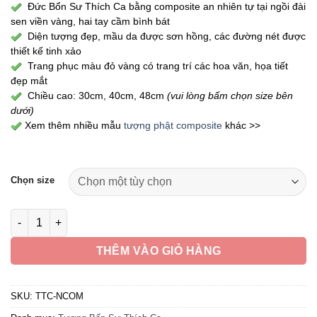
1,990,000 ₫
Đức Bổn Sư Thích Ca bằng composite an nhiên tự tại ngồi đài
đến
sen viền vàng, hai tay cầm bình bát
2,590,000 ₫
Diện tượng đẹp, mầu da được sơn hồng, các đường nét được
thiết kế tinh xảo
Trang phục màu đỏ vàng có trang trí các hoa văn, họa tiết
đẹp mắt
Chiều cao: 30cm, 40cm, 48cm
(vui lòng bấm chọn size bên
dưới)
Xem thêm nhiều mẫu
tượng phật composite
khác >>
Chọn size
Tượng Bổn Sư Thích Ca Ngồi Áo Đỏ Chất Liệu Composite, Cao
THÊM VÀO GIỎ HÀNG
SKU:
TTC-NCOM