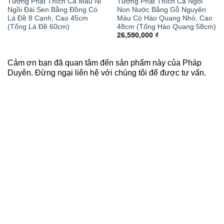
Tượng Phật Thích Ca Mâu Ni
Tượng Phật Thích Ca Ngồi
Ngồi Đài Sen Bằng Đồng Có
Non Nước Bằng Gỗ Nguyên
Lá Đề 8 Cạnh, Cao 45cm
Màu Có Hào Quang Nhỏ, Cao
(Tổng Lá Đề 60cm)
48cm (Tổng Hào Quang 58cm)
ảng
26,590,000
₫
0,000 ₫
Cảm ơn bạn đã quan tâm đến sản phẩm này của Pháp
90,000 ₫
Duyên. Đừng ngại liên hệ với chúng tôi để được tư vấn.