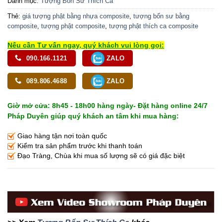
Danh mục:
Tượng Bổn Sư Thích Ca
Thẻ:
giá tượng phật bằng nhựa composite
,
tượng bổn sư bằng
composite
,
tượng phật composite
,
tượng phật thích ca composite
Nếu cần Tư vấn ngay, quý khách vui lòng gọi:
090.166.1121
ZALO
089.806.4688
ZALO
Giờ mở cửa: 8h45 - 18h00 hàng ngày- Đặt hàng online 24/7
Pháp Duyên giúp quý khách an tâm khi mua hàng:
Giao hàng tận nơi toàn quốc
Kiểm tra sản phẩm trước khi thanh toán
Đạo Tràng, Chùa khi mua số lượng sẽ có giá đặc biệt