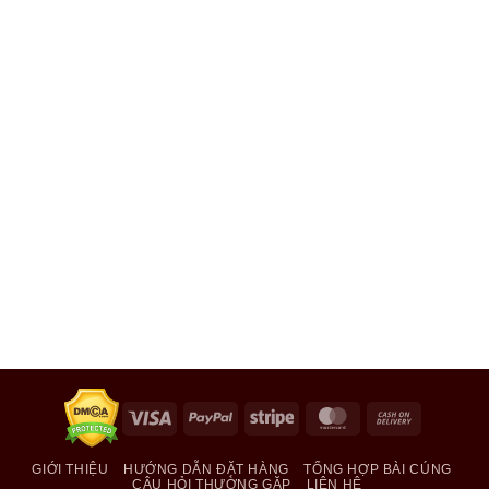
Visa
PayPal
Stripe
MasterCard
Cash
On
Delivery
GIỚI THIỆU
HƯỚNG DẪN ĐẶT HÀNG
TỔNG HỢP BÀI CÚNG
CÂU HỎI THƯỜNG GẶP
LIÊN HỆ