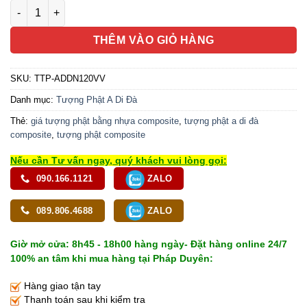
Tượng Phật A Di Đà Ngồi Đài Sen, Composite Màu Vàng Vẽ, Ca
THÊM VÀO GIỎ HÀNG
SKU:
TTP-ADDN120VV
Danh mục:
Tượng Phật A Di Đà
Thẻ:
giá tượng phật bằng nhựa composite
,
tượng phật a di đà
composite
,
tượng phật composite
Nếu cần Tư vấn ngay, quý khách vui lòng gọi:
090.166.1121
ZALO
089.806.4688
ZALO
Giờ mở cửa: 8h45 - 18h00 hàng ngày- Đặt hàng online 24/7
100% an tâm khi mua hàng tại Pháp Duyên:
Hàng giao tận tay
Thanh toán sau khi kiểm tra