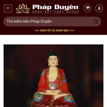
Bỏ
qua
nội
Tìm
dung
kiếm:
>>> XEM TẤT CẢ DANH MỤC <<<