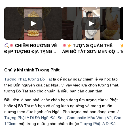
CHIÊM NGƯỠNG VẺ
TƯỢNG QUÁN THẾ
ĐẸP TƯỢNG ĐỊA TẠNG
ÂM BỒ TÁT SƠN MEN ĐỘ
Tua
VƯƠNG BỒ TÁT
CAO
#phápduyênshop
#ph
#phápduyênshop
#tuongphat
#do
#tuongphat
#nammoquantheambotat
Chú ý khi thỉnh Tượng Phật
#diatangvuongbotat
Tượng Phật, tượng Bồ Tát
là để ngày ngày chiêm lễ và học tập
theo Bổn nguyện của các Ngài, vì vậy việc lựa chọn tượng Phật,
tượng Bồ Tát sao cho chuẩn là điều bạn cần quan tâm.
Đầu tiên là bạn phải chắc chắn bạn đang tìm tượng của vị Phật
hoặc vị Bồ Tát mà bạn vô cùng kính ngưỡng và mong muốn
nương theo đức hạnh của Ngài. Pho tượng mà bạn đang xem là
Tượng Phật A Di Đà Ngồi Đài Sen, Composite Màu Vàng Vẽ, Cao
120cm
, một trong những sản phẩm thuộc
Tượng Phật A Di Đà
.