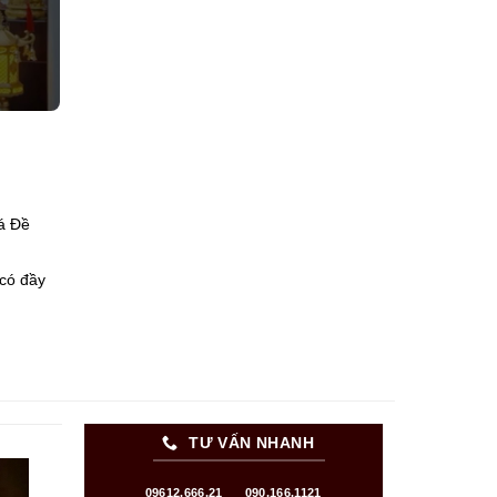
á Đề
có đầy
TƯ VẤN NHANH
09612.666.21
090.166.1121