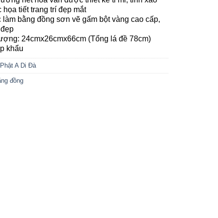
họa tiết trang trí đẹp mắt
làm bằng đồng sơn vẽ gấm bột vàng cao cấp,
 đẹp
tượng: 24cmx26cmx66cm (Tổng lá đề 78cm)
p khẩu
Phật A Di Đà
ằng đồng