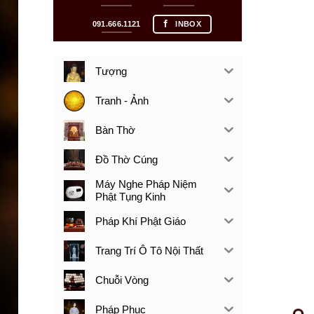
091.666.1121
INBOX
Tượng
Tranh - Ảnh
Bàn Thờ
Đồ Thờ Cúng
Máy Nghe Pháp Niệm
Phật Tụng Kinh
Pháp Khí Phật Giáo
Trang Trí Ô Tô Nội Thất
Chuỗi Vòng
Pháp Phục