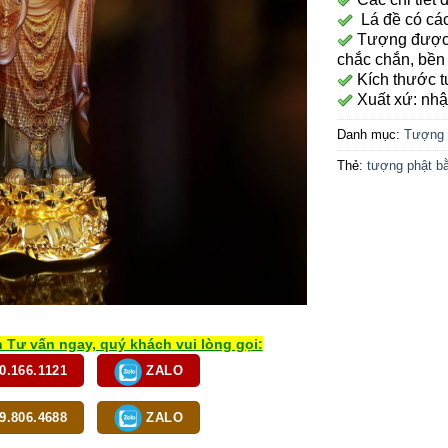
Lá đề có các 
Tượng được 
chắc chắn, bền
Kích thước 
Xuất xứ: nhậ
Danh mục:
Tượng 
Thẻ:
tượng phật b
 Tư vấn ngay, quý khách vui lòng gọi:
0.166.1121
ZALO
9.806.4688
ZALO