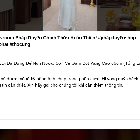
room Pháp Duyên Chính Thức Hoàn Thiện! #phápduyênshop
phat #thocung
 Di Đà Đứng Đế Non Nước, Sơn Vẽ Gấm Bột Vàng Cao 66cm (Tổng L
ẩm] được mô tả kỹ bằng ảnh chụp trong phần dưới. Hi vọng quý khách 
 tin cần thiết. Xin hãy gọi cho chúng tôi khi cần thêm thông tin.