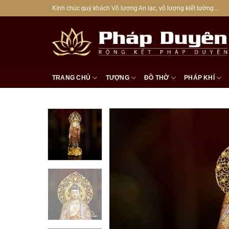
Bỏ
Kính chúc quý khách Vô lượng An lạc, vô lượng kiết tường...
qua
nội
dung
TRANG CHỦ
TƯỢNG
ĐỒ THỜ
PHÁP KHÍ