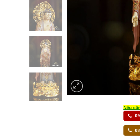
Nếu cần
09
08