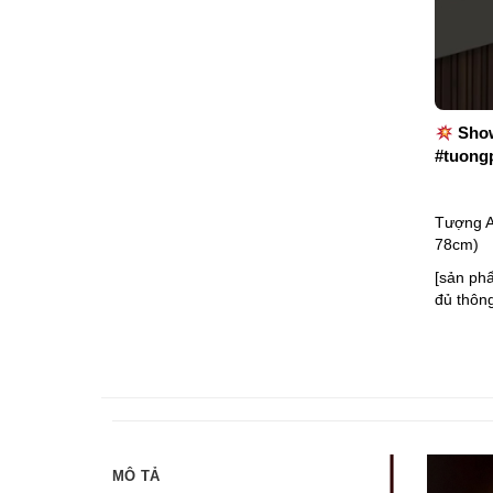
Show
#tuong
Tượng A
78cm)
[sản ph
đủ thông
MÔ TẢ