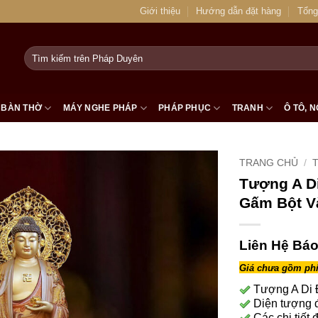
Giới thiệu
Hướng dẫn đặt hàng
Tổng
Tìm
kiếm:
BÀN THỜ
MÁY NGHE PHÁP
PHÁP PHỤC
TRANH
Ô TÔ, N
TRANG CHỦ
/
Tượng A D
Gấm Bột V
Liên Hệ Báo
Giá chưa gồm phí
Tượng A Di 
Diện tượng đ
Các chi tiết 