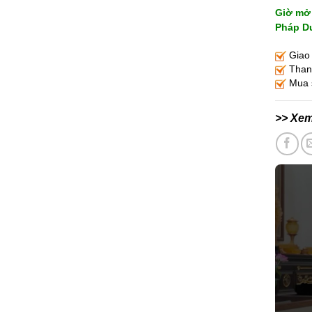
Giờ mở 
Pháp Du
Giao 
Thanh
Mua s
>> Xe