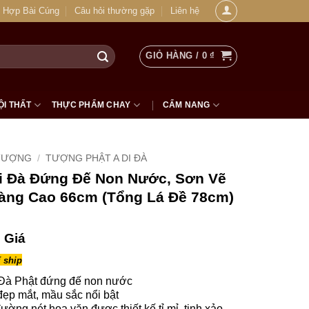
 Hợp Bài Cúng
Câu hỏi thường gặp
Liên hệ
GIỎ HÀNG /
0
₫
ỘI THẤT
THỰC PHẨM CHAY
CẨM NANG
TƯỢNG
/
TƯỢNG PHẬT A DI ĐÀ
i Đà Đứng Đế Non Nước, Sơn Vẽ
àng Cao 66cm (Tổng Lá Đề 78cm)
 Giá
 ship
Đà Phật đứng đế non nước
ẹp mắt, mầu sắc nổi bật
đường nét hoa văn được thiết kế tỉ mỉ, tinh xảo