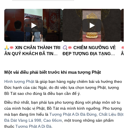
XIN CHÂN THÀNH TRI
CHIÊM NGƯỠNG VẺ
ÂN QUÝ KHÁCH ĐÃ TIN
ĐẸP TƯỢNG ĐỊA TẠNG
ÂM
TƯỞNG PHÁP DUYÊN
VƯƠNG BỒ TÁT
C
#phápduyênshop
#phápduyênshop
#tu
#tuongphat #bantho
#tuongphat
#n
Một vài điều phải biết trước khi mua tượng Phật
#diatangvuongbotat
Hình tượng Phật
là giúp bạn hàng ngày chiêm bái và hướng theo
Đức hạnh của các Ngài, do đó việc lựa chọn tượng Phật, tượng
Bồ Tát sao cho đúng là điều bạn cần để ý.
Điều thứ nhất, bạn phải lựa pho tượng đúng với pháp môn sở tu
của mình hoặc vị Phật, Bồ Tát mà mình kính ngưỡng. Pho tượng
mà bạn đang tìm hiểu là
Tượng Phật A Di Đà Đứng, Chất Liệu Bột
Đá Dát Vàng Lá 998, Cao 66cm
, một trong những sản phẩm
thuộc
Tượng Phật A Di Đà
.