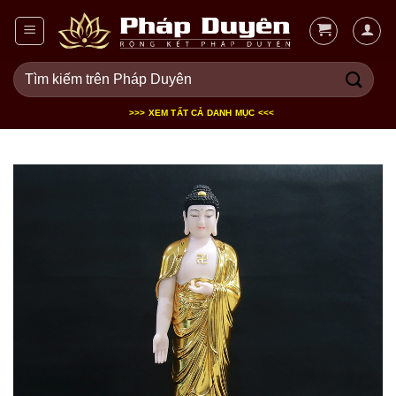
Bỏ
qua
nội
Tìm
dung
kiếm:
>>> XEM TẤT CẢ DANH MỤC <<<