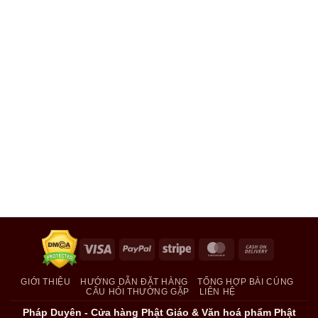
Visa
PayPal
Stripe
MasterCard
Cash
On
Delivery
GIỚI THIỆU
HƯỚNG DẪN ĐẶT HÀNG
TỔNG HỢP BÀI CÚNG
CÂU HỎI THƯỜNG GẶP
LIÊN HỆ
Pháp Duyên - Cửa hàng Phật Giáo & Văn hoá phẩm Phật