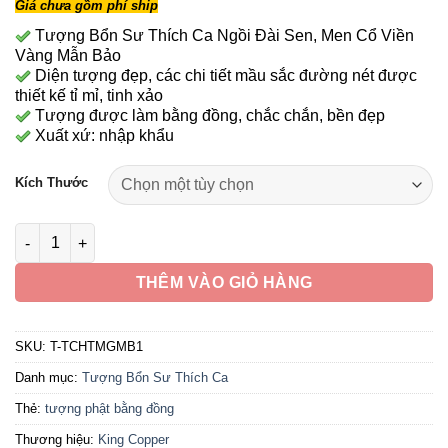
Giá chưa gồm phí ship
từ
189,490,000 ₫
Tượng Bổn Sư Thích Ca Ngồi Đài Sen, Men Cổ Viền
Vàng Mẫn Bảo
đến
Diện tượng đẹp, các chi tiết mầu sắc đường nét được
356,690,000 ₫
thiết kế tỉ mỉ, tinh xảo
Tượng được làm bằng đồng, chắc chắn, bền đẹp
Xuất xứ: nhập khẩu
Kích Thước
Tượng Bổn Sư Thích Ca Ngồi, Bằng Đồng Men Cổ Viền Vàng M
THÊM VÀO GIỎ HÀNG
SKU:
T-TCHTMGMB1
Danh mục:
Tượng Bổn Sư Thích Ca
Thẻ:
tượng phật bằng đồng
Thương hiệu:
King Copper