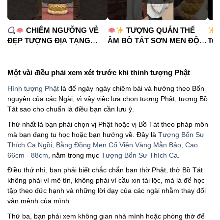
CHIÊM NGƯỠNG VẺ
TƯỢNG QUÁN THẾ
ĐẸP TƯỢNG ĐỊA TẠNG
ÂM BỒ TÁT SƠN MEN ĐỘ
Tua
VƯƠNG BỒ TÁT
CAO
#phápduyênshop
#ph
#phápduyênshop
#tuongphat
#do
#tuongphat
#nammoquantheambotat
Một vài điều phải xem xét trước khi thỉnh tượng Phật
#diatangvuongbotat
Hình tượng Phật
là để ngày ngày chiêm bái và hướng theo Bổn
nguyện của các Ngài, vì vậy việc lựa chọn tượng Phật, tượng Bồ
Tát sao cho chuẩn là điều bạn cần lưu ý.
Thứ nhất là bạn phải chọn vị Phật hoặc vị Bồ Tát theo pháp môn
mà bạn đang tu học hoặc bạn hướng về. Đây là
Tượng Bổn Sư
Thích Ca Ngồi, Bằng Đồng Men Cổ Viền Vàng Mẫn Bảo, Cao
66cm - 88cm
, nằm trong mục
Tượng Bổn Sư Thích Ca
.
Điều thứ nhì, bạn phải biết chắc chắn bạn thờ Phật, thờ Bồ Tát
không phải vì mê tín, không phải vì cầu xin tài lộc, mà là để học
tập theo đức hạnh và những lời dạy của các ngài nhằm thay đổi
vận mệnh của mình.
Thứ ba, bạn phải xem không gian nhà mình hoặc phòng thờ để