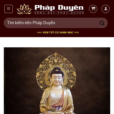
Bỏ
qua
nội
Tìm
dung
kiếm:
>>> XEM TẤT CẢ DANH MỤC <<<