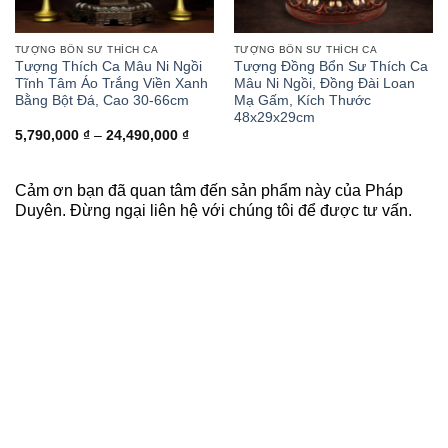
TƯỢNG BỔN SƯ THÍCH CA
TƯỢNG BỔN SƯ THÍCH CA
Tượng Thích Ca Mâu Ni Ngồi
Tượng Đồng Bổn Sư Thích Ca
Tĩnh Tâm Áo Trắng Viền Xanh
Mâu Ni Ngồi, Đồng Đài Loan
Bằng Bột Đá, Cao 30-66cm
Mạ Gấm, Kích Thước
48x29x29cm
Khoảng
5,790,000
₫
–
24,490,000
₫
giá:
từ
5,790,000 ₫
đến
Cảm ơn bạn đã quan tâm đến sản phẩm này của Pháp
24,490,000 ₫
Duyên. Đừng ngại liên hệ với chúng tôi để được tư vấn.