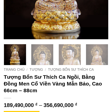
TRANG CHỦ
/
TƯỢNG
/
TƯỢNG BỔN SƯ THÍCH CA
Tượng Bổn Sư Thích Ca Ngồi, Bằng
Đồng Men Cổ Viền Vàng Mẫn Bảo, Cao
66cm – 88cm
Khoảng
189,490,000
₫
–
356,690,000
₫
giá: