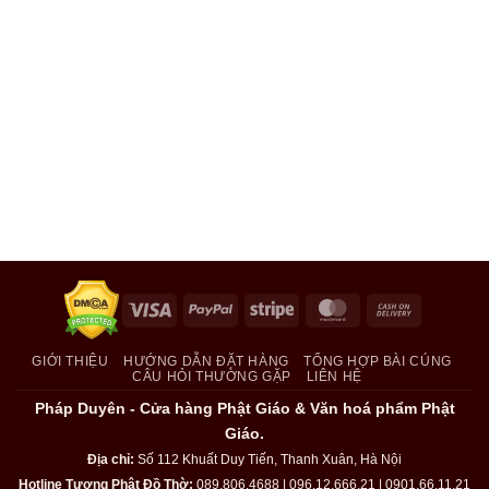
Visa
PayPal
Stripe
MasterCard
Cash
On
Delivery
GIỚI THIỆU
HƯỚNG DẪN ĐẶT HÀNG
TỔNG HỢP BÀI CÚNG
CÂU HỎI THƯỜNG GẶP
LIÊN HỆ
Pháp Duyên - Cửa hàng Phật Giáo & Văn hoá phẩm Phật
Giáo.
Địa chỉ:
Số 112 Khuất Duy Tiến, Thanh Xuân, Hà Nội
Hotline Tượng Phật Đồ Thờ:
089.806.4688 | 096.12.666.21 | 0901.66.11.21