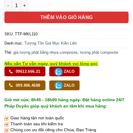
Tượng Đức Mục Kiền Liên Áo Đỏ Bằng Composite Sơn Cao Cấp
THÊM VÀO GIỎ HÀNG
SKU:
TTP-MKL110
Danh mục:
Tượng Tôn Giả Mục Kiền Liên
Thẻ:
giá tượng phật bằng nhựa composite
,
tượng phật composite
Nếu cần Tư vấn ngay, quý khách vui lòng gọi:
09612.666.21
ZALO
089.806.4688
ZALO
Giờ mở cửa: 8h45 - 18h00 hàng ngày- Đặt hàng online 24/7
Pháp Duyên giúp quý khách an tâm khi mua hàng:
Giao hàng tận nơi toàn quốc
Thanh toán sau khi kiểm tra
Chúng con ưu đãi riêng cho Chùa, Đạo Tràng