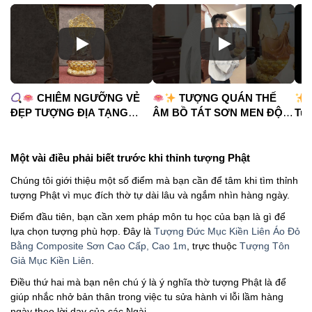
CHIÊM NGƯỠNG VẺ
TƯỢNG QUÁN THẾ
ĐẸP TƯỢNG ĐỊA TẠNG
ÂM BỒ TÁT SƠN MEN ĐỘ
Tua
VƯƠNG BỒ TÁT
CAO
#phápduyênshop
#ph
#phápduyênshop
#tuongphat
#do
#tuongphat
#nammoquantheambotat
Một vài điều phải biết trước khi thỉnh tượng Phật
#diatangvuongbotat
Chúng tôi giới thiệu một số điểm mà bạn cần để tâm khi tìm thỉnh
tượng Phật vì mục đích thờ tự dài lâu và ngắm nhìn hàng ngày.
Điểm đầu tiên, bạn cần xem pháp môn tu học của bạn là gì để
lựa chọn tượng phù hợp. Đây là
Tượng Đức Mục Kiền Liên Áo Đỏ
Bằng Composite Sơn Cao Cấp, Cao 1m
, trực thuộc
Tượng Tôn
Giả Mục Kiền Liên
.
Điều thứ hai mà bạn nên chú ý là ý nghĩa thờ tượng Phật là để
giúp nhắc nhở bản thân trong việc tu sửa hành vi lỗi lầm hàng
ngày theo lời dạy của các Ngài.