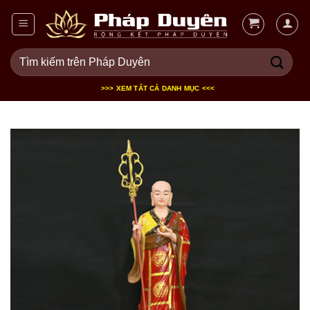
Bỏ
qua
nội
Tìm
dung
kiếm:
>>> XEM TẤT CẢ DANH MỤC <<<