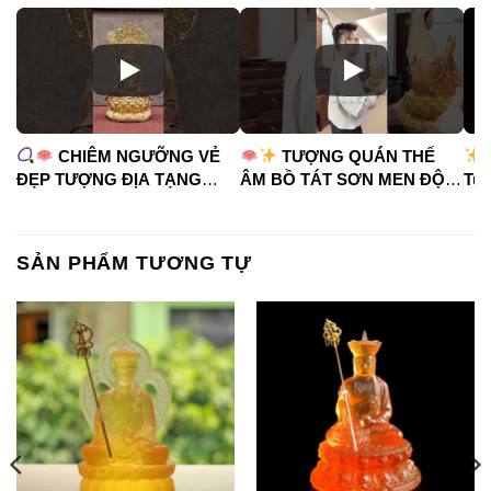
CHIÊM NGƯỠNG VẺ
TƯỢNG QUÁN THẾ
ĐẸP TƯỢNG ĐỊA TẠNG
ÂM BỒ TÁT SƠN MEN ĐỘ
Tua
VƯƠNG BỒ TÁT
CAO
#phápduyênshop
#ph
#phápduyênshop
#tuongphat
#do
#tuongphat
#nammoquantheambotat
SẢN PHẨM TƯƠNG TỰ
#diatangvuongbotat