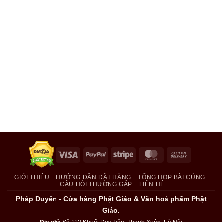
Visa
PayPal
Stripe
MasterCard
Cash
On
Delivery
GIỚI THIỆU
HƯỚNG DẪN ĐẶT HÀNG
TỔNG HỢP BÀI CÚNG
CÂU HỎI THƯỜNG GẶP
LIÊN HỆ
Pháp Duyên - Cửa hàng Phật Giáo & Văn hoá phẩm Phật
Giáo.