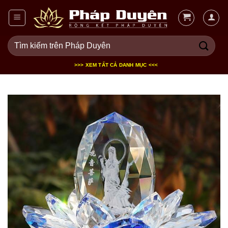
Bỏ
qua
nội
Tìm
dung
kiếm:
>>> XEM TẤT CẢ DANH MỤC <<<