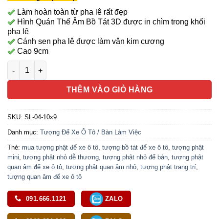
Làm hoàn toàn từ pha lê rất đẹp
Hình Quán Thế Âm Bồ Tát 3D được in chìm trong khối
pha lê
Cánh sen pha lê được làm vân kim cương
Cao 9cm
Tượng Ngài Quan Âm In Chìm Pha Lê, Để Xe Hơi, Để Bàn Làm V
THÊM VÀO GIỎ HÀNG
SKU:
SL-04-10x9
Danh mục:
Tượng Để Xe Ô Tô / Bàn Làm Việc
Thẻ:
mua tượng phật để xe ô tô
,
tượng bồ tát để xe ô tô
,
tượng phật
mini
,
tượng phật nhỏ dễ thương
,
tượng phật nhỏ để bàn
,
tượng phật
quan âm để xe ô tô
,
tượng phật quan âm nhỏ
,
tượng phật trang trí
,
tượng quan âm để xe ô tô
091.666.1121
ZALO