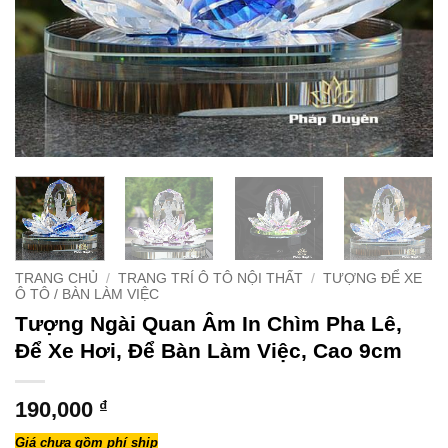
TRANG CHỦ
/
TRANG TRÍ Ô TÔ NỘI THẤT
/
TƯỢNG ĐỂ XE
Ô TÔ / BÀN LÀM VIỆC
Tượng Ngài Quan Âm In Chìm Pha Lê,
Để Xe Hơi, Để Bàn Làm Việc, Cao 9cm
190,000
₫
Giá chưa gồm phí ship