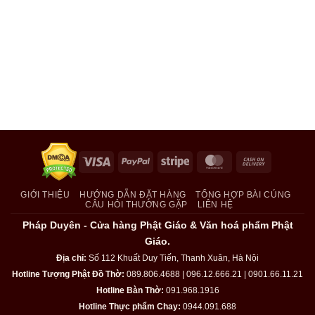
Visa
PayPal
Stripe
MasterCard
Cash
On
Delivery
GIỚI THIỆU
HƯỚNG DẪN ĐẶT HÀNG
TỔNG HỢP BÀI CÚNG
CÂU HỎI THƯỜNG GẶP
LIÊN HỆ
Pháp Duyên - Cửa hàng Phật Giáo & Văn hoá phẩm Phật
Giáo.
Địa chỉ:
Số 112 Khuất Duy Tiến, Thanh Xuân, Hà Nội
Hotline Tượng Phật Đồ Thờ:
089.806.4688 | 096.12.666.21 | 0901.66.11.21
Hotline Bàn Thờ:
091.968.1916
Hotline Thực phẩm Chay:
0944.091.688