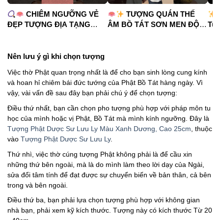
CHIÊM NGƯỠNG VẺ
TƯỢNG QUÁN THẾ
ĐẸP TƯỢNG ĐỊA TẠNG
ÂM BỒ TÁT SƠN MEN ĐỘ
Tua
VƯƠNG BỒ TÁT
CAO
#phápduyênshop
#ph
#phápduyênshop
#tuongphat
#do
#tuongphat
#nammoquantheambotat
Nên lưu ý gì khi chọn tượng
#diatangvuongbotat
Việc thờ Phật quan trọng nhất là để cho bạn sinh lòng cung kính
và hoan hỉ chiêm bái đức tướng của Phật Bồ Tát hàng ngày. Vì
vậy, vài vấn đề sau đây bạn phải chú ý để chọn tượng:
Điều thứ nhất, bạn cần chọn pho tượng phù hợp với pháp môn tu
học của mình hoặc vị Phật, Bồ Tát mà mình kính ngưỡng. Đây là
Tượng Phật Dược Sư Lưu Ly Màu Xanh Dương, Cao 25cm
, thuộc
vào
Tượng Phật Dược Sư Lưu Ly
.
Thứ nhì, việc thờ cúng tượng Phật không phải là để cầu xin
những thứ bên ngoài, mà là do mình làm theo lời dạy của Ngài,
sửa đổi tâm tính để đạt được sự chuyển biến về bản thân, cả bên
trong và bên ngoài.
Điều thứ ba, bạn phải lựa chọn tượng phù hợp với không gian
nhà bạn, phải xem kỹ kích thước. Tượng này có kích thước Từ 20