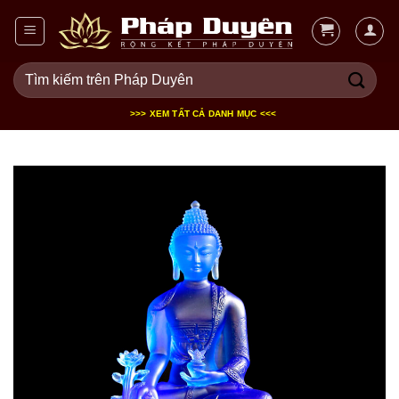
Bỏ
qua
nội
Tìm
dung
kiếm:
>>> XEM TẤT CẢ DANH MỤC <<<