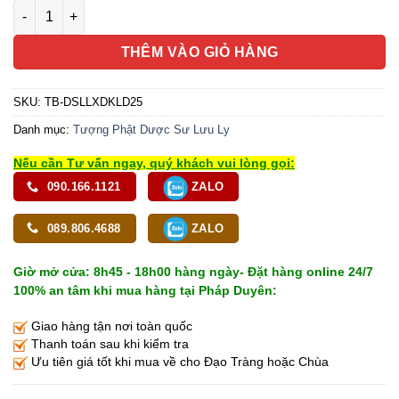
Tượng Phật Dược Sư Lưu Ly Màu Xanh Dương, Cao 25cm số l
THÊM VÀO GIỎ HÀNG
SKU:
TB-DSLLXDKLD25
Danh mục:
Tượng Phật Dược Sư Lưu Ly
Nếu cần Tư vấn ngay, quý khách vui lòng gọi:
090.166.1121
ZALO
089.806.4688
ZALO
Giờ mở cửa: 8h45 - 18h00 hàng ngày- Đặt hàng online 24/7
100% an tâm khi mua hàng tại Pháp Duyên:
Giao hàng tận nơi toàn quốc
Thanh toán sau khi kiểm tra
Ưu tiên giá tốt khi mua về cho Đạo Tràng hoặc Chùa