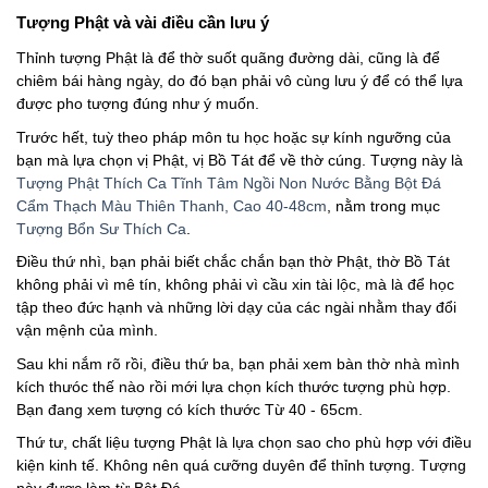
#tuongphat
#nammoquantheambotat
Tượng Phật và vài điều cần lưu ý
#diatangvuongbotat
Thỉnh tượng Phật là để thờ suốt quãng đường dài, cũng là để
chiêm bái hàng ngày, do đó bạn phải vô cùng lưu ý để có thể lựa
được pho tượng đúng như ý muốn.
Trước hết, tuỳ theo pháp môn tu học hoặc sự kính ngưỡng của
bạn mà lựa chọn vị Phật, vị Bồ Tát để về thờ cúng. Tượng này là
Tượng Phật Thích Ca Tĩnh Tâm Ngồi Non Nước Bằng Bột Đá
Cẩm Thạch Màu Thiên Thanh, Cao 40-48cm
, nằm trong mục
Tượng Bổn Sư Thích Ca
.
Điều thứ nhì, bạn phải biết chắc chắn bạn thờ Phật, thờ Bồ Tát
không phải vì mê tín, không phải vì cầu xin tài lộc, mà là để học
tập theo đức hạnh và những lời dạy của các ngài nhằm thay đổi
vận mệnh của mình.
Sau khi nắm rõ rồi, điều thứ ba, bạn phải xem bàn thờ nhà mình
kích thưóc thế nào rồi mới lựa chọn kích thước tượng phù hợp.
Bạn đang xem tượng có kích thước Từ 40 - 65cm.
Thứ tư, chất liệu tượng Phật là lựa chọn sao cho phù hợp với điều
kiện kinh tế. Không nên quá cưỡng duyên để thỉnh tượng. Tượng