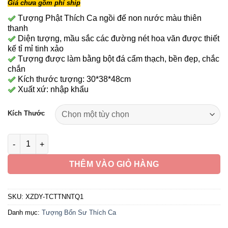
Giá chưa gồm phí ship
từ
10,190,000 ₫
Tượng Phật Thích Ca ngồi đế non nước màu thiên
thanh
đến
Diện tượng, mầu sắc các đường nét hoa văn được thiết
13,790,000 ₫
kế tỉ mỉ tinh xảo
Tượng được làm bằng bột đá cẩm thạch, bền đẹp, chắc
chắn
Kích thước tượng: 30*38*48cm
Xuất xứ: nhập khẩu
Kích Thước
Tượng Phật Thích Ca Tĩnh Tâm Ngồi Non Nước Bằng Bột Đá C
THÊM VÀO GIỎ HÀNG
SKU:
XZDY-TCTTNNTQ1
Danh mục:
Tượng Bổn Sư Thích Ca