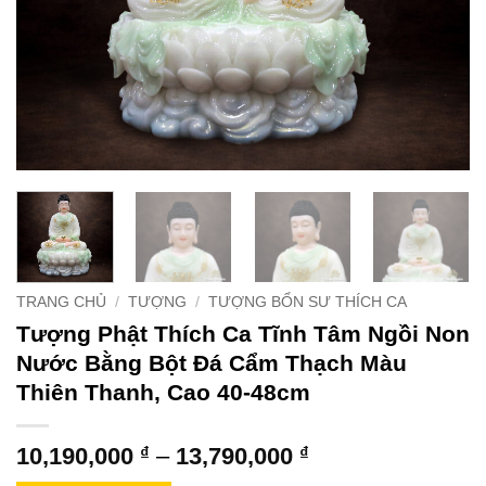
TRANG CHỦ
/
TƯỢNG
/
TƯỢNG BỔN SƯ THÍCH CA
Tượng Phật Thích Ca Tĩnh Tâm Ngồi Non
Nước Bằng Bột Đá Cẩm Thạch Màu
Thiên Thanh, Cao 40-48cm
Khoảng
10,190,000
₫
–
13,790,000
₫
giá: