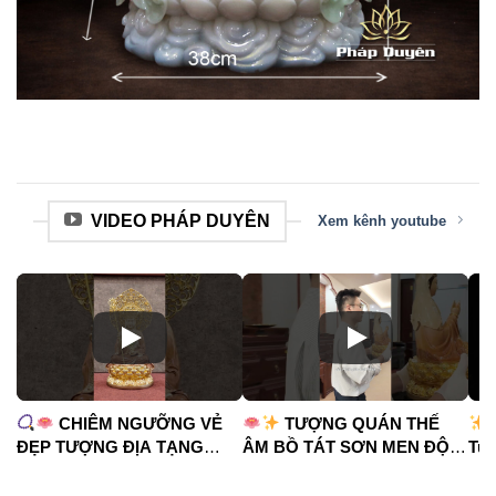
VIDEO PHÁP DUYÊN
Xem kênh youtube
CHIÊM NGƯỠNG VẺ
TƯỢNG QUÁN THẾ
ĐẸP TƯỢNG ĐỊA TẠNG
ÂM BỒ TÁT SƠN MEN ĐỘ
Tua
VƯƠNG BỒ TÁT
CAO
#phápduyênshop
#ph
#phápduyênshop
#tuongphat
#do