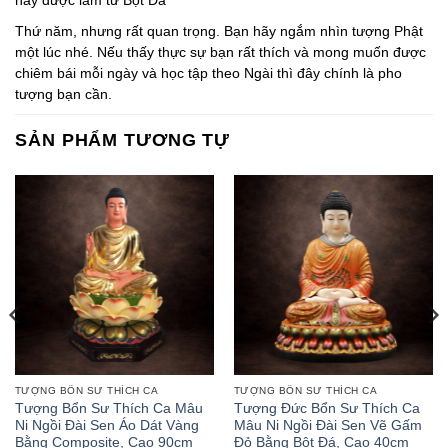
này được làm từ Bột Đá
Thứ năm, nhưng rất quan trọng. Bạn hãy ngắm nhìn tượng Phật
một lúc nhé. Nếu thấy thực sự bạn rất thích và mong muốn được
chiêm bái mỗi ngày và học tập theo Ngài thì đây chính là pho
tượng bạn cần.
SẢN PHẨM TƯƠNG TỰ
TƯỢNG BỔN SƯ THÍCH CA
TƯỢNG BỔN SƯ THÍCH CA
Tượng Bổn Sư Thích Ca Mâu
Tượng Đức Bổn Sư Thích Ca
Ni Ngồi Đài Sen Áo Dát Vàng
Mâu Ni Ngồi Đài Sen Vẽ Gấm
Bằng Composite, Cao 90cm
Đỏ Bằng Bột Đá, Cao 40cm