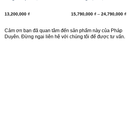
Khoả
13,200,000
₫
15,790,000
₫
–
24,790,000
₫
giá:
từ
15,7
đến
Cảm ơn bạn đã quan tâm đến sản phẩm này của Pháp
24,7
Duyên. Đừng ngại liên hệ với chúng tôi để được tư vấn.