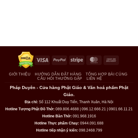
Visa
PayPal
Stripe
MasterCard
Cash
On
Delivery
GIỚI THIỆU
HƯỚNG DẪN ĐẶT HÀNG
TỔNG HỢP BÀI CÚNG
CÂU HỎI THƯỜNG GẶP
LIÊN HỆ
Pháp Duyên - Cửa hàng Phật Giáo & Văn hoá phẩm Phật
Giáo.
Địa chỉ:
Số 112 Khuất Duy Tiến, Thanh Xuân, Hà Nội
Hotline Tượng Phật Đồ Thờ:
089.806.4688 | 096.12.666.21 | 0901.66.11.21
Hotline Bàn Thờ:
091.968.1916
Hotline Thực phẩm Chay:
0944.091.688
Hotline tiếp nhận ý kiến:
098.2468.799