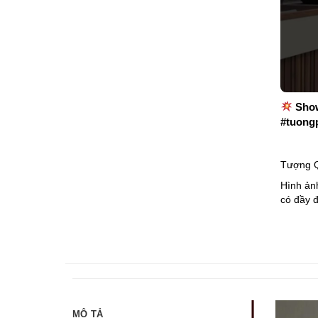
Show
#tuong
Tượng Q
Hình ảnh
có đầy đ
MÔ TẢ