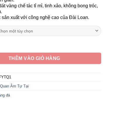
24,490,000 ₫
dát vàng chế tác tỉ mỉ, tinh xảo, không bong tróc,
.
ản xuất với công nghệ cao của Đài Loan.
Tự Tại Bằng Bột Đá, Nhiều Kích Thước số lượng
THÊM VÀO GIỎ HÀNG
FYTQ1
Quan Âm Tự Tại
ằng đá