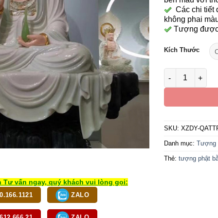
Các chi tiết 
không phai màu
Tượng được s
Kích Thước
Tượng Quan Âm 
SKU:
XZDY-QATT
Danh mục:
Tượng 
Thẻ:
tượng phật b
 Tư vấn ngay, quý khách vui lòng gọi:
0.166.1121
ZALO
612.666.21
ZALO