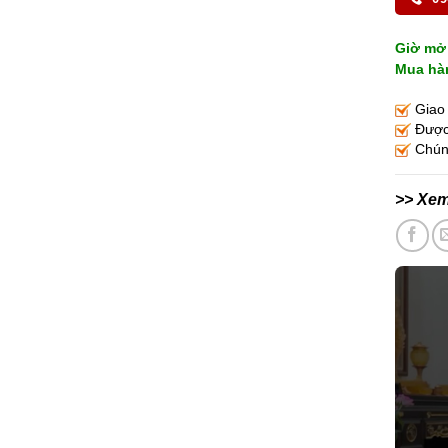
Giờ mở 
Mua hàn
Giao 
Được 
Chúng
>> Xe