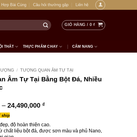
 Hợp Bài Cúng
Câu hỏi thường gặp
Liên hệ
GIỎ HÀNG /
0
₫
ỘI THẤT
THỰC PHẨM CHAY
CẨM NANG
TƯỢNG
/
TƯỢNG QUAN ÂM TỰ TẠI
n Âm Tự Tại Bằng Bột Đá, Nhiều
c
Khoảng
–
24,490,000
₫
giá:
 ship
từ
8,990,000 ₫
ẹp, độ hoàn thiện cao.
 chất liệu bột đá, được sơn màu và phủ Nano,
đến
i gian.