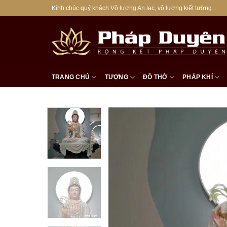
Bỏ
Kính chúc quý khách Vô lượng An lạc, vô lượng kiết tường...
qua
nội
dung
TRANG CHỦ
TƯỢNG
ĐỒ THỜ
PHÁP KHÍ