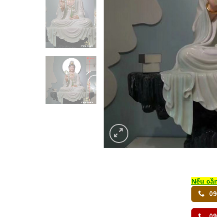
Nếu cần
09
09