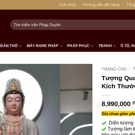
Giới thiệu
Hướng dẫn đặt hàng
Tổng
Tìm
kiếm:
BÀN THỜ
MÁY NGHE PHÁP
PHÁP PHỤC
TRANH
Ô TÔ, N
TRANG CHỦ
/
Tượng Qua
Kích Thướ
8,990,000
₫
Giá chưa gồm phí
Diện tượng đ
Tượng làm từ
bền màu với thờ