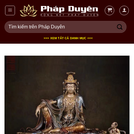
Bỏ
qua
nội
Tìm
dung
kiếm:
>>> XEM TẤT CẢ DANH MỤC <<<