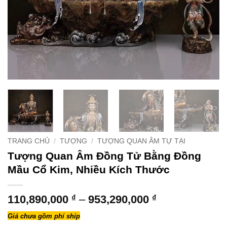
TRANG CHỦ
/
TƯỢNG
/
TƯỢNG QUAN ÂM TỰ TẠI
Tượng Quan Âm Đồng Tử Bằng Đồng
Mầu Cổ Kim, Nhiều Kích Thước
Khoảng
110,890,000
₫
–
953,290,000
₫
giá:
Giá chưa gồm phí ship
từ