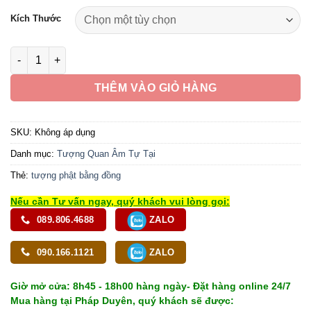
110,890,000 ₫
Kích Thước
đến
953,290,000 ₫
Tượng Quan Âm Đồng Tử Bằng Đồng Mầu Cổ Kim, Nhiều Kích
THÊM VÀO GIỎ HÀNG
SKU:
Không áp dụng
Danh mục:
Tượng Quan Âm Tự Tại
Thẻ:
tượng phật bằng đồng
Nếu cần Tư vấn ngay, quý khách vui lòng gọi:
089.806.4688
ZALO
090.166.1121
ZALO
Giờ mở cửa: 8h45 - 18h00 hàng ngày- Đặt hàng online 24/7
Mua hàng tại Pháp Duyên, quý khách sẽ được: