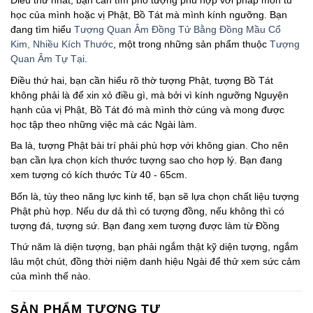
Điều thứ nhất, bạn cần tìm pho tượng phù hợp với pháp môn tu
học của mình hoặc vị Phật, Bồ Tát mà mình kính ngưỡng. Bạn
đang tìm hiểu
Tượng Quan Âm Đồng Tử Bằng Đồng Mầu Cổ
Kim, Nhiều Kích Thước
, một trong những sản phẩm thuộc
Tượng
Quan Âm Tự Tại
.
Điều thứ hai, bạn cần hiểu rõ thờ tượng Phật, tượng Bồ Tát
không phải là để xin xỏ điều gì, mà bởi vì kính ngưỡng Nguyện
hạnh của vị Phật, Bồ Tát đó mà mình thờ cúng và mong được
học tập theo những việc mà các Ngài làm.
Ba là, tượng Phật bài trí phải phù hợp với không gian. Cho nên
bạn cần lựa chọn kích thước tượng sao cho hợp lý. Bạn đang
xem tượng có kích thước Từ 40 - 65cm.
Bốn là, tùy theo năng lực kinh tế, bạn sẽ lựa chọn chất liệu tượng
Phật phù hợp. Nếu dư dả thì có tượng đồng, nếu không thì có
tượng đá, tượng sứ. Bạn đang xem tượng được làm từ Đồng
Thứ năm là diện tượng, bạn phải ngắm thật kỹ diện tượng, ngắm
lâu một chút, đồng thời niệm danh hiệu Ngài để thử xem sức cảm
của mình thế nào.
SẢN PHẨM TƯƠNG TỰ