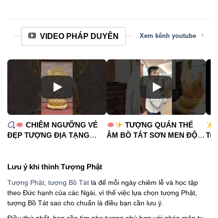
VIDEO PHÁP DUYÊN
Xem kênh youtube
CHIÊM NGƯỠNG VẺ
TƯỢNG QUÁN THẾ
ĐẸP TƯỢNG ĐỊA TẠNG
ÂM BỒ TÁT SƠN MEN ĐỘ
Tua
VƯƠNG BỒ TÁT
CAO
#phápduyênshop
#ph
#phápduyênshop
#tuongphat
#do
#tuongphat
#nammoquantheambotat
Lưu ý khi thỉnh Tượng Phật
#diatangvuongbotat
Tượng Phật, tượng Bồ Tát
là để mỗi ngày chiêm lễ và học tập
theo Đức hạnh của các Ngài, vì thế việc lựa chọn tượng Phật,
tượng Bồ Tát sao cho chuẩn là điều bạn cần lưu ý.