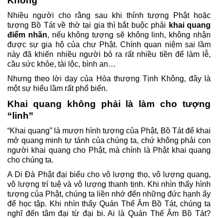
Không
Nhiều người cho rằng sau khi thỉnh tượng Phật hoặc
tượng Bồ Tát về thờ tại gia thì bắt buộ
c phải
khai quang
điểm nhãn
, nếu không tượng sẽ không linh, không nhận
được sự gia hộ của chư Phật. Chính quan niệm sai lầm
này đã khiến nhiều người bỏ ra rất nhiều tiền để làm lễ,
cầu sức khỏe, tài lộc, bình an…
Nhưng theo lời dạy của Hòa thượng Tịnh Không, đây là
một sự hiểu lầm rất phổ biến.
Khai quang không phải là làm cho tượng
“linh”
“Khai quang” là mượn hình tượng của Phật, Bồ Tát để khai
mở quang minh tự tánh của chúng ta, chứ không phải con
người khai quang cho Phật, mà chính là Phật khai quang
cho chúng ta.
A Di Đà Phật đại biểu cho vô lượng thọ, vô lượng quang,
vô lượng trí tuệ và vô lượng thanh tịnh. Khi nhìn thấy hình
tượng của Phật, chúng ta liền nhớ đến những đức hạnh ấy
để học tập. Khi nhìn thấy Quán Thế Âm Bồ Tát, chúng ta
nghĩ đến tâm đại từ đại bi. Ai là Quán Thế Âm Bồ Tát?