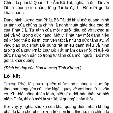
Chính ta phải là Quán Thế Âm Bồ Tát, nghĩa là đối đãi với
tất cả chúng sinh bằng lòng đại từ đại bi. Đó mới gọi là
khai quang.
Dùng hình tượng của Phật, Bồ Tát để khai mở quang minh
tự tánh của chúng ta chính là nghệ thuật giáo dục cao độ
của Phật Đà. Tự tánh của mỗi người đều có vô lượng trí
tuệ và vô lượng đức năng. Một vị Phật hay một danh hiệu
thì không thể biểu thị trọn vẹn tất cả những đức tánh ấy. Vì
vậy, giáo dục Phật Đà dùng rất nhiều danh hiệu và hình
tượng của chư Phật, chư Bồ Tát nhằm dẫn khởi trí tuệ và
đức năng vốn sẵn có trong tự tánh của mỗi người. Đó mới
gọi là khai quang.
(Trích lời dạy của Hòa thượng Tịnh Không.)
Lời kết
Tượng Phật
là phương tiện nhắc nhở chúng ta học tập
theo hạnh nguyện của các Ngài, quay về với lòng từ bi vốn
có. Khi biết sống thiện lành, biết sửa đổi bản thân và biết
niệm Phật, thì đó mới là sự “khai quang” chân thật.
Bởi vậy, ý nghĩa sâu xa của khai quang điểm nhãn không
phải là làm cho pho tượng trở nên linh thiêng, mà chính là