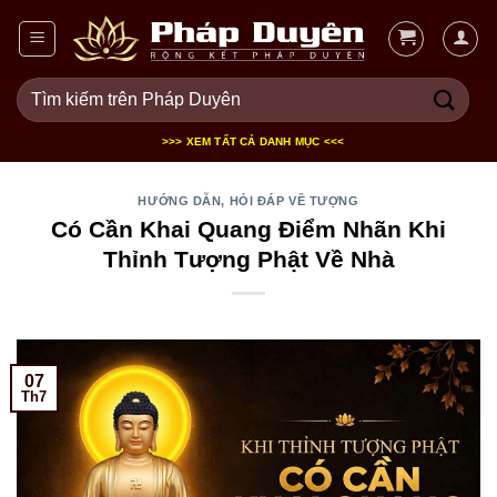
Bỏ
qua
nội
Tìm
dung
kiếm:
>>> XEM TẤT CẢ DANH MỤC <<<
HƯỚNG DẪN, HỎI ĐÁP VỀ TƯỢNG
Có Cần Khai Quang Điểm Nhãn Khi
Thỉnh Tượng Phật Về Nhà
07
Th7