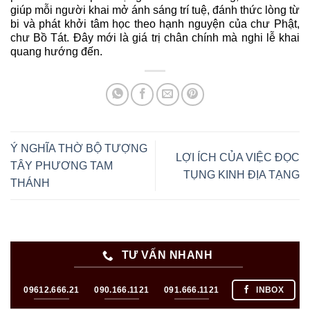
giúp mỗi người khai mở ánh sáng trí tuệ, đánh thức lòng từ
bi và phát khởi tâm học theo hạnh nguyện của chư Phật,
chư Bồ Tát. Đây mới là giá trị chân chính mà nghi lễ khai
quang hướng đến.
Ý NGHĨA THỜ BỘ TƯỢNG
LỢI ÍCH CỦA VIỆC ĐỌC
TÂY PHƯƠNG TAM
TỤNG KINH ĐỊA TẠNG
THÁNH
TƯ VẤN NHANH
09612.666.21
090.166.1121
091.666.1121
INBOX