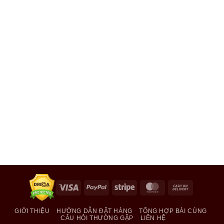
Visa
PayPal
Stripe
MasterCard
Cash
On
Delivery
GIỚI THIỆU
HƯỚNG DẪN ĐẶT HÀNG
TỔNG HỢP BÀI CÚNG
CÂU HỎI THƯỜNG GẶP
LIÊN HỆ