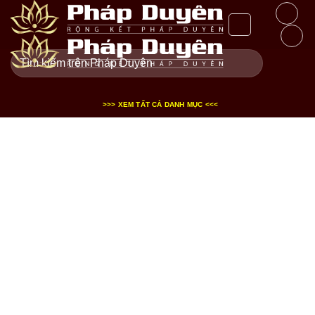
Bỏ
qua
nội
Tìm
dung
kiếm:
>>> XEM TẤT CẢ DANH MỤC <<<