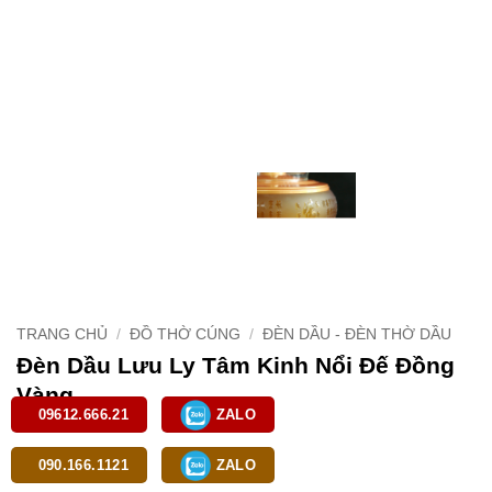
TRANG CHỦ
/
ĐỒ THỜ CÚNG
/
ĐÈN DẦU - ĐÈN THỜ DẦU
Đèn Dầu Lưu Ly Tâm Kinh Nổi Đế Đồng
Vàng
09612.666.21
ZALO
6,190,000
₫
090.166.1121
ZALO