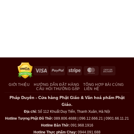
Visa
PayPal
Stripe
MasterCard
Cash
On
Delivery
GIỚI THIỆU
HƯỚNG DẪN ĐẶT HÀNG
TỔNG HỢP BÀI CÚNG
CÂU HỎI THƯỜNG GẶP
LIÊN HỆ
Pháp Duyên - Cửa hàng Phật Giáo & Văn hoá phẩm Phật
Giáo.
Địa chỉ:
Số 112 Khuất Duy Tiến, Thanh Xuân, Hà Nội
Hotline Tượng Phật Đồ Thờ:
089.806.4688 | 096.12.666.21 | 0901.66.11.21
Hotline Bàn Thờ:
091.968.1916
Hotline Thực phẩm Chay:
0944.091.688