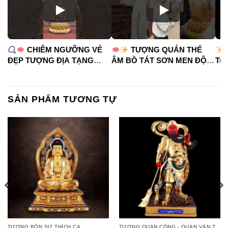
CHIÊM NGƯỠNG VẺ
TƯỢNG QUÁN THẾ
ĐẸP TƯỢNG ĐỊA TẠNG
ÂM BỒ TÁT SƠN MEN ĐỘ
Tua
VƯƠNG BỒ TÁT
CAO
#phápduyênshop
#ph
#phápduyênshop
#tuongphat
#do
#tuongphat
#nammoquantheambotat
SẢN PHẨM TƯƠNG TỰ
#diatangvuongbotat
TƯỢNG BỔN SƯ THÍCH CA
TƯỢNG QUAN CÔNG - QUAN VÂN TRƯỜNG