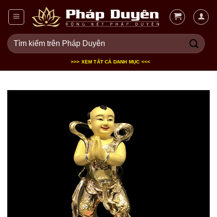
Bỏ
qua
nội
Tìm
dung
kiếm:
>>> XEM TẤT CẢ DANH MỤC <<<