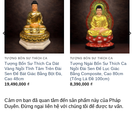
TƯỢNG BỔN SƯ THÍCH CA
TƯỢNG BỔN SƯ THÍCH CA
Tượng Bổn Sư Thích Ca Dát
Tượng Ngài Bổn Sư Thích Ca
Vàng Ngồi Tĩnh Tâm Trên Đài
Ngồi Đài Sen Đế Lục Giác
Sen Đế Bát Giác Bằng Bột Đá,
Bằng Composite, Cao 80cm
Cao 48cm
(Tổng Lá Đề 100cm)
ảng
19,490,000
₫
8,390,000
₫
0,000 ₫
Cảm ơn bạn đã quan tâm đến sản phẩm này của Pháp
90,000 ₫
Duyên. Đừng ngại liên hệ với chúng tôi để được tư vấn.