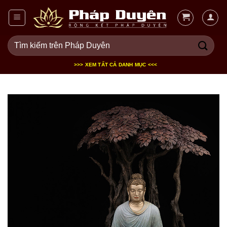
Bỏ
qua
nội
Tìm
dung
kiếm:
>>> XEM TẤT CẢ DANH MỤC <<<