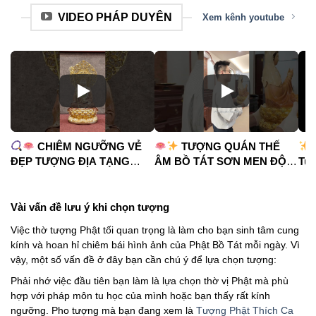
VIDEO PHÁP DUYÊN
Xem kênh youtube
CHIÊM NGƯỠNG VẺ
TƯỢNG QUÁN THẾ
ĐẸP TƯỢNG ĐỊA TẠNG
ÂM BỒ TÁT SƠN MEN ĐỘ
Tua
VƯƠNG BỒ TÁT
CAO
#phápduyênshop
#ph
#phápduyênshop
#tuongphat
#do
#tuongphat
#nammoquantheambotat
Vài vấn đề lưu ý khi chọn tượng
#diatangvuongbotat
Việc thờ tượng Phật tối quan trọng là làm cho bạn sinh tâm cung
kính và hoan hỉ chiêm bái hình ảnh của Phật Bồ Tát mỗi ngày. Vì
vậy, một số vấn đề ở đây bạn cần chú ý để lựa chọn tượng:
Phải nhớ việc đầu tiên bạn làm là lựa chọn thờ vị Phật mà phù
hợp với pháp môn tu học của mình hoặc bạn thấy rất kính
ngưỡng. Pho tượng mà bạn đang xem là
Tượng Phật Thích Ca