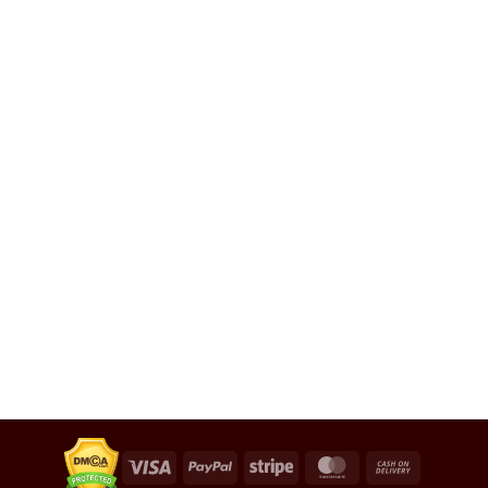
Visa
PayPal
Stripe
MasterCard
Cash