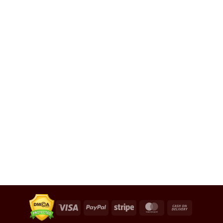
Visa
PayPal
Stripe
MasterCard
Cash
On