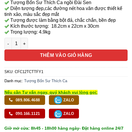
Tượng Bổn Sư Thích Ca ngồi Đài Sen
Diện tượng đẹp,các đường nét hoa văn được thiết kế
tinh xảo, màu sắc đẹp mắt
Tượng được làm bằng bột đá, chắc chắn, bền đẹp
Kích thước tượng: 18.2cm x 22cm x 30cm
Trọng lượng: 4.9kg
Tượng Bổn Sư Thích Ca Ngồi Tĩnh Tâm, Bằng Bột Đá Trắng, C
THÊM VÀO GIỎ HÀNG
SKU:
CFC12TCTTFY1
Danh mục:
Tượng Bổn Sư Thích Ca
Nếu cần Tư vấn ngay, quý khách vui lòng gọi:
089.806.4688
ZALO
090.166.1121
ZALO
Giờ mở cửa: 8h45 - 18h00 hàng ngày- Đặt hàng online 24/7