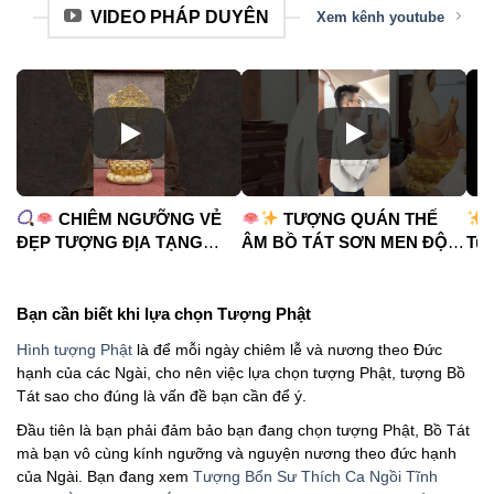
VIDEO PHÁP DUYÊN
Xem kênh youtube
CHIÊM NGƯỠNG VẺ
TƯỢNG QUÁN THẾ
ĐẸP TƯỢNG ĐỊA TẠNG
ÂM BỒ TÁT SƠN MEN ĐỘ
Tua
VƯƠNG BỒ TÁT
CAO
#phápduyênshop
#ph
#phápduyênshop
#tuongphat
#do
#tuongphat
#nammoquantheambotat
Bạn cần biết khi lựa chọn Tượng Phật
#diatangvuongbotat
Hình tượng Phật
là để mỗi ngày chiêm lễ và nương theo Đức
hạnh của các Ngài, cho nên việc lựa chọn tượng Phật, tượng Bồ
Tát sao cho đúng là vấn đề bạn cần để ý.
Đầu tiên là bạn phải đảm bảo bạn đang chọn tượng Phật, Bồ Tát
mà bạn vô cùng kính ngưỡng và nguyện nương theo đức hạnh
của Ngài. Bạn đang xem
Tượng Bổn Sư Thích Ca Ngồi Tĩnh