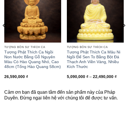
TƯỢNG BỔN SƯ THÍCH CA
TƯỢNG BỔN SƯ THÍCH CA
Tượng Phật Thích Ca Ngồi
Tượng Phật Thích Ca Mâu Ni
Non Nước Bằng Gỗ Nguyên
Ngồi Đế Sen To Bằng Bột Đá
Màu Có Hào Quang Nhỏ, Cao
Thạch Anh Viền Vàng, Nhiều
48cm (Tổng Hào Quang 58cm)
Kích Thước
Khoản
26,590,000
₫
5,090,000
₫
–
22,490,000
₫
giá:
từ
5,090,
đến
Cảm ơn bạn đã quan tâm đến sản phẩm này của Pháp
22,49
Duyên. Đừng ngại liên hệ với chúng tôi để được tư vấn.